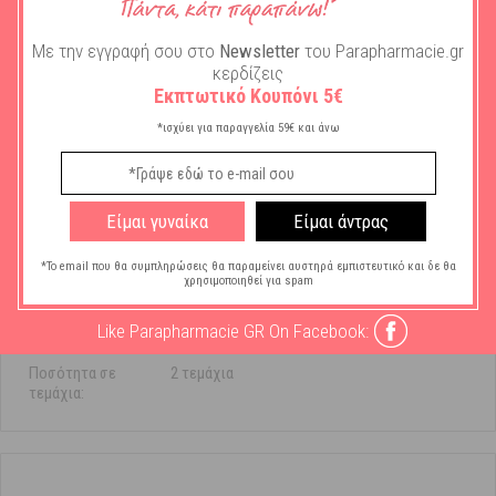
Με την εγγραφή σου στο
Newsletter
του Parapharmacie.gr
κερδίζεις
Εκπτωτικό Κουπόνι 5€
*ισχύει για παραγγελία 59€ και άνω
Χαρακτηριστικά
Μάρκα:
Elgydium
Είμαι γυναίκα
Είμαι άντρας
Χρήση Στοματικού
Καθημερινής Χρήσης
*Το email που θα συμπληρώσεις θα παραμείνει αυστηρά εμπιστευτικό και δε θα
Προϊόντος:
χρησιμοποιηθεί για spam
Τύπος Στοματικού
Ανταλλακτικά
Like Parapharmacie GR On Facebook:
Προϊόντος:
Ποσότητα σε
2 τεμάχια
τεμάχια: