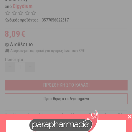
Elgydium
από
Κωδικός προϊόντος:
3577056022517
8,09
€
Διαθέσιμο
Δωρεάν μεταφορικά για αγορές άνω των 39€
Ποσότητα:
+
−
ΠΡΟΣΘΗΚΗ ΣΤΟ ΚΑΛΑΘΙ
Προσθήκη στα Αγαπημένα
Ανταλλακτικά κεφαλής για την οδοντόβουρτσα Elgydium Power Kids
σε μπλέ χρώμα. Οι απαλές ίνες της είναι κατάλληλες για τα παιδιά
και το χρωματιστό τμήμα της κεφαλής δείχνει την ενδεδειγμένη
ποσότητα οδοντόκρεμας.