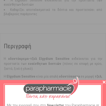
H Elgydium Sensitive ενδείκνυται για την προστασία των
ευαίσθητων δοντιών
Καθαρίζει αποτελεσματικά τα δόντια και προστατεύει από
βλαβερούς παράγοντες
Περιγραφή
Η
οδοντόκρεμα-τζελ Elgydium Sensitive
ενδείκνυται για την
προστασία των
ευαίσθητων δοντιών
(πόνος σε επαφή με κρύο,
ζεστό, ξινό ή γλυκό).
Η
Elgydium Sensitive
είναι μία απαλή
οδοντόπαστα
σε μορφή
τζελ
,
που καθαρίζει αποτελεσματικά τα
δόντια
και προστατεύει από
βλαβερούς επιθετικούς παράγοντες. Αυτή η οδοντόπαστα είναι
ιδανική για άτομα που υποφέρουν από
οδοντική υπερευαισθησία
και πονάνε όταν καταναλώνουν τροφές που είναι κρύες ή ζεστές,
γλυκές ή ξινές. Έρευνα έχει αποδείξει, ότι η
Elgydium Sensitive
Με την εγγραφή σου στο
Newsletter
του Parapharmacie.gr