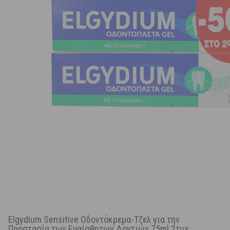
Elgydium Sensitive Οδοντόκρεμα-Τζελ για την
Προστασία των Ευαίσθητων Δοντιών 75ml 2τμχ