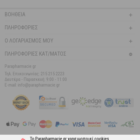
ΒΟΉΘΕΙΑ
ΠΛΗΡΟΦΟΡΊΕΣ
Ο ΛΟΓΑΡΙΑΣΜΌΣ ΜΟΥ
ΠΛΗΡΟΦΟΡΙΕΣ ΚΑΤ/ΜΑΤΟΣ
Parapharmacie.gr
Τηλ. Επικοινωνίας: 215 215 2223
Δευτέρα - Παρασκευή:
9:00 - 11:00
E-mail: info@parapharmacie.gr
Το Parapharmacie.gr χρησιμοποιεί
cookies
.