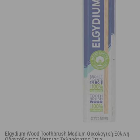
Elgydium Wood Toothbrush Medium Οικολογική Ξύλινη
Οδοντόβουτσα Μέτριας Σκληρότητας 1τμχ