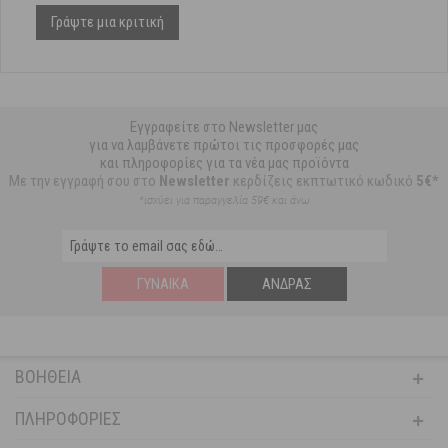
Γράψτε μια κριτική
Εγγραφείτε στο Newsletter μας
για να λαμβάνετε πρώτοι τις προσφορές μας
και πληροφορίες για τα νέα μας προϊόντα
Με την εγγραφή σου στο
Newsletter
κερδίζεις εκπτωτικό κωδικό
5€*
*ισχύει για παραγγελία 59€ και άνω
ΓΥΝΑΊΚΑ
ΆΝΔΡΑΣ
ΒΟΉΘΕΙΑ
ΠΛΗΡΟΦΟΡΊΕΣ