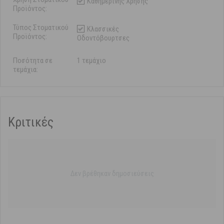
Καθημερινής Χρήσης
Προϊόντος:
Τύπος Στοματικού
Κλασσικές
Προϊόντος:
Οδοντόβουρτσες
Ποσότητα σε
1 τεμάχιο
τεμάχια:
Κριτικές
Δεν βρέθηκαν δημοσιεύσεις