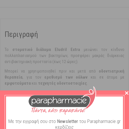
Περιγραφή
Το
στοματικό διάλυμα Eludril Extra
μειώνει τον κίνδυνο
πολλαπλασιασμού των βακτηρίων, προσφέρει μακράς διάρκειας
αντιβακτηριακή προστασία (έως 12 ώρες).
Μπορεί να χρησιμοποιηθεί πριν και μετά από
οδοντιατρική
θεραπεία
, για τον
ερεθισμό των ούλων
και σε άτομα με
εμφυτεύματα
και
τεχνητές οδοντοστοιχίες
.
Αποδεδειγμένη
12ωρη αντιβακτηριακή
αποτελεσματικότητα
Με την εγγραφή σου στο
Newsletter
του Parapharmacie.gr
κερδίζεις