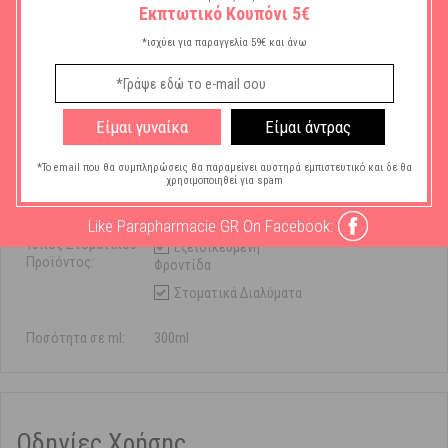
Εκπτωτικό Κουπόνι 5€
Χαρακτηριστικά
*ισχύει για παραγγελία 59€ και άνω
Μάρκα:
Eludril
Χρήση Στοματικού
Εξειδικευμένη
Είμαι γυναίκα
Είμαι άντρας
Προϊόντος:
Φροντίδα
*Το email που θα συμπληρώσεις θα παραμείνει αυστηρά εμπιστευτικό και δε θα
Ευαίσθητα ούλα
χρησιμοποιηθεί για spam
Καθημερινής Χρήσης
Like Parapharmacie GR On Facebook:
Τύπος Στοματικού
Εξειδικευμένη
Προϊόντος:
Φροντίδα
Στοματικά Διαλύματα
Ποσότητα σε ml:
300ml
Οδηγίες Χρήσης