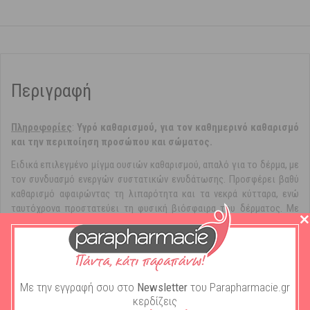
Περιγραφή
Πληροφορίες
:
Υγρό καθαρισμού, για τον καθημερινό καθαρισμό
και την περιποίηση προσώπου και σώματος.
Ειδικά επιλεγμένο μίγμα ουσιών καθαρισμού, απαλό για το δέρμα, με
τον συνδυασμό ενεργών συστατικών ενυδάτωσης. Προσφέρει βαθύ
καθαρισμό αφαιρώντας τη λιπαρότητα και τα νεκρά κύτταρα, ενώ
ταυτόχρονα προστατεύει τη φυσική βιόσφαιρα του δέρματος. Mε
ευχάριστο υποαλλεργικό άρωμα. Αντί σαπουνιού. Καθαρίζει απαλά
και βαθιά τους πόρους. Για το πλύσιμο, το ντους ή το μπάνιο. Καλά
εξισορροπημένο μίγμα ήπιων καθαριστικών ουσιών για τον απαλό
καθημερινό καθαρισμό του σώματος. Περιέχει το συνδυασμό απαλών
®
συστατικών EUBOSOFT
, για την προστασία του δέρματος.
Με την εγγραφή σου στο
Newsletter
του Parapharmacie.gr
Περιποιείται το δέρμα κατά τον καθαρισμό. Προλαμβάνει την
κερδίζεις