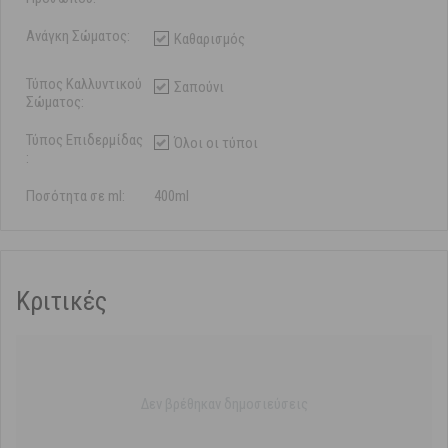
Ανάγκη Σώματος:
Καθαρισμός
Τύπος Καλλυντικού
Σαπούνι
Σώματος:
Τύπος Επιδερμίδας
Όλοι οι τύποι
:
Ποσότητα σε ml:
400ml
Κριτικές
Δεν βρέθηκαν δημοσιεύσεις