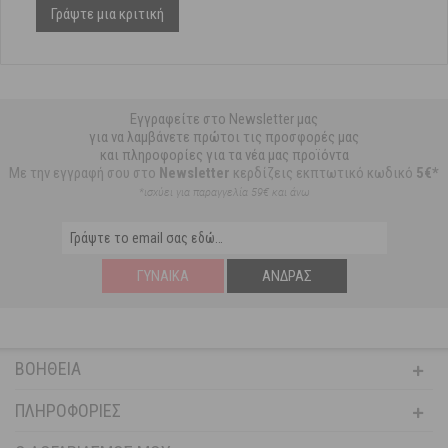
Γράψτε μια κριτική
Εγγραφείτε στο Newsletter μας
για να λαμβάνετε πρώτοι τις προσφορές μας
και πληροφορίες για τα νέα μας προϊόντα
Με την εγγραφή σου στο
Newsletter
κερδίζεις εκπτωτικό κωδικό
5€*
*ισχύει για παραγγελία 59€ και άνω
ΓΥΝΑΊΚΑ
ΆΝΔΡΑΣ
ΒΟΉΘΕΙΑ
ΠΛΗΡΟΦΟΡΊΕΣ