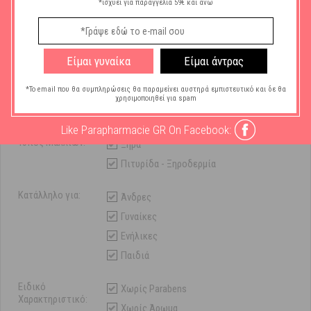
*ισχύει για παραγγελία 59€ και άνω
Χαρακτηριστικά
Είμαι γυναίκα
Είμαι άντρας
Μάρκα:
Eubos
*Το email που θα συμπληρώσεις θα παραμείνει αυστηρά εμπιστευτικό και δε θα
χρησιμοποιηθεί για spam
Τύπος Καλλυντικού
Σαμπουάν
Μαλλιών:
Like Parapharmacie GR On Facebook:
Τύπος Μαλλιών:
Ξηρά
Πιτυρίδα - Ξηροδερμία
Κατάλληλο για:
Άνδρες
Γυναίκες
Ενήλικες
Παιδιά
Ειδικό
Χωρίς Parabens
Χαρακτηριστικό:
Χωρίς Άρωμα