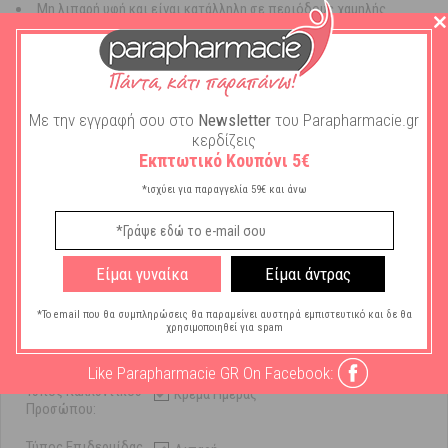
Μη λιπαρή υφή και είναι κατάλληλη σε περιόδους χαμηλής
ηλιοφάνειας
Μπορεί να εφαρμοστεί και πάνω από την κρέμα θεραπείας για την
αντιμετώπιση της ακμής
Μη φαγεσωρογόνο/Χωρίς parabens
Δερματολογικά Ελεγμένο
Με την εγγραφή σου στο
Newsletter
του Parapharmacie.gr
κερδίζεις
Εκπτωτικό Κουπόνι 5€
*ισχύει για παραγγελία 59€ και άνω
Χαρακτηριστικά
Είμαι γυναίκα
Είμαι άντρας
Μάρκα:
Frezyderm
*Το email που θα συμπληρώσεις θα παραμείνει αυστηρά εμπιστευτικό και δε θα
χρησιμοποιηθεί για spam
Ανάγκη Δέρματος
Ενυδάτωση
Προσώπου:
Like Parapharmacie GR On Facebook:
Τύπος Καλλυντικού
Κρέμα Ημέρας
Προσώπου:
Τύπος Επιδερμίδας