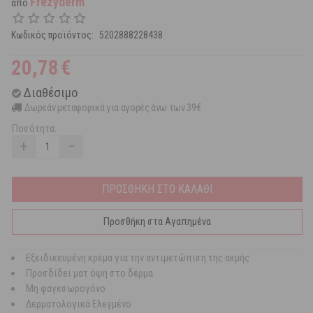
Frezyderm
από
Κωδικός προϊόντος:
5202888228438
20,78
€
Διαθέσιμο
Δωρεάν μεταφορικά για αγορές άνω των 39€
Ποσότητα:
+
−
ΠΡΟΣΘΗΚΗ ΣΤΟ ΚΑΛΑΘΙ
Προσθήκη στα Αγαπημένα
Εξειδικευμένη κρέμα για την αντιμετώπιση της ακμής
Προσδίδει ματ όψη στο δέρμα
Μη φαγεσωρογόνο
Δερματολογικά Ελεγμένο