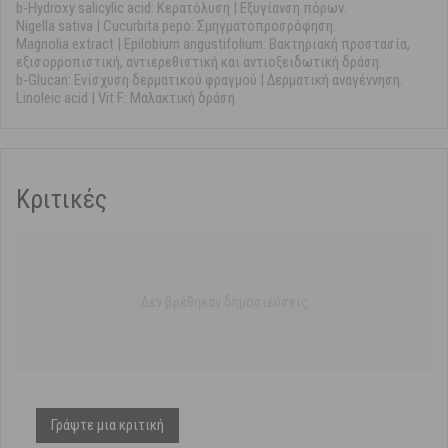
b-Hydroxy salicylic acid: Κερατόλυση | Εξυγίανση πόρων.
Nigella sativa | Cucurbita pepo: Σμηγματοπροσρόφηση.
Magnolia extract | Epilobium angustifolium: Βακτηριακή προστασία,
εξισορροπιστική, αντιερεθιστική και αντιοξειδωτική δράση.
b-Glucan: Ενίσχυση δερματικού φραγμού | Δερματική αναγέννηση.
Linoleic acid | Vit F: Μαλακτική δράση.
Κριτικές
Δεν βρέθηκαν δημοσιεύσεις
Γράψτε μια κριτική