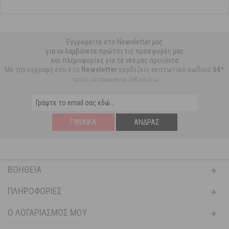
Εγγραφείτε στο Newsletter μας
για να λαμβάνετε πρώτοι τις προσφορές μας
και πληροφορίες για τα νέα μας προϊόντα
Με την εγγραφή σου στο
Newsletter
κερδίζεις εκπτωτικό κωδικό
5€*
*ισχύει για παραγγελία 59€ και άνω
ΓΥΝΑΊΚΑ
ΆΝΔΡΑΣ
ΒΟΉΘΕΙΑ
ΠΛΗΡΟΦΟΡΊΕΣ
Ο ΛΟΓΑΡΙΑΣΜΌΣ ΜΟΥ