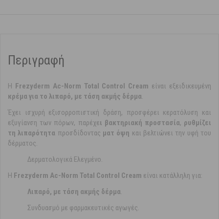
Περιγραφή
Η
Frezyderm Ac-Norm Total Control Cream
είναι εξειδικευμένη
κρέμα για το λιπαρό, με τάση ακμής δέρμα
.
Έχει ισχυρή εξισορροπιστική δράση, προσφέρει κερατόλυση και
εξυγίανση των πόρων, παρέχε
ι βακτηριακή προστασία
,
ρυθμίζει
τη λιπαρότητα
προσδίδοντας
ματ όψη
και βελτιώνει την υφή του
δέρματος.
Δερματολογικά Ελεγμένο.
Η
Frezyderm Ac-Norm Total Control Cream
είναι κατάλληλη για:
Λιπαρό, με τάση ακμής δέρμα
.
Συνδυασμό με φαρμακευτικές αγωγές.