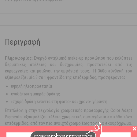
Περιγραφή
Πληροφορίες
: Ενεργό αντηλιακό make-up προσώπου που καλύπτει
δερματικές ατέλειες και δυσχρωμίες, προστατεύει από τις
ευρυαγγείες και μειώνει την εμφάνισή τους. Η 360ο σύνθεσή του
εξασφαλίζει μία 3 σε 1 φροντίδα της επιδερμίδας, προσφέροντας:
υψηλή ηλιοπροστασία
ενυδάτωση μακράς δράσης
ισχυρή δράση ενάντια στη φωτο- και χρονο- γήρανση
Επιπλέον, η στην τεχνολογία χρωματικής προσαρμογής Color Adapt
Pigments, εξασφαλίζει τέλεια χρωματική ομοιογένεια σε κάθε τόνο
επιδερμίδας, από τον πιο ανοιχτόχρωμο έως τον πιο σκουρόχρωμο.
Επιπλέον, η σύνθεσή του είναι εμπλουτισμένη με Glycogen, έναν
πολυσακχαρίτη θαλάσσιας προέλευσης, που προστατεύει από τις