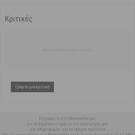
Κριτικές
Δεν βρέθηκαν δημοσιεύσεις
Γράψτε μια κριτική
Εγγραφείτε στο Newsletter μας
για να λαμβάνετε πρώτοι τις προσφορές μας
και πληροφορίες για τα νέα μας προϊόντα
Με την εγγραφή σου στο
Newsletter
κερδίζεις εκπτωτικό κωδικό
5€*