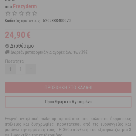
Frezyderm
από
Κωδικός προϊόντος:
5202888400070
24,90
€
Διαθέσιμο
Δωρεάν μεταφορικά για αγορές άνω των 39€
Ποσότητα:
+
−
ΠΡΟΣΘΗΚΗ ΣΤΟ ΚΑΛΑΘΙ
Προσθήκη στα Αγαπημένα
Ενεργό αντηλιακό make-up προσώπου που καλύπτει δερματικές
ατέλειες και δυσχρωμίες, προστατεύει από τις ευρυαγγείες και
μειώνει την εμφάνισή τους. Η 360ο σύνθεσή του εξασφαλίζει μία 3
σε 1 φροντίδα της επιδερμίδας.