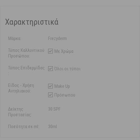
Χαρακτηριστικά
Μάρκα:
Frezyderm
Τύπος Καλλυντικού
Με Χρώμα
Προσώπου:
Τύπος Επιδερμίδας
Όλοι οι τύποι
:
Είδος - Χρήση
Make Up
Αντηλιακού:
Πρόσωπου
Δείκτης
30 SPF
Προστασίας:
Ποσότητα σε ml:
30ml