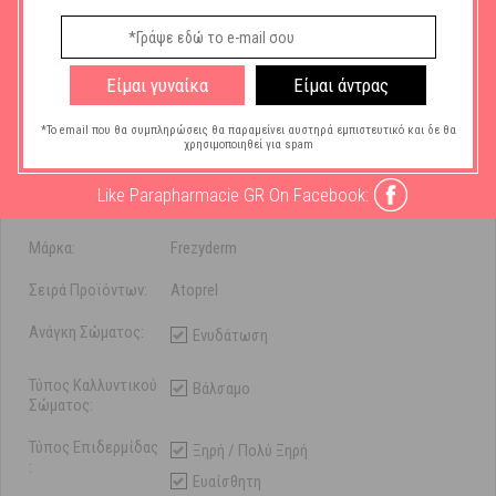
σύμφωνα με τις οδηγίες του ιατρού. Κατάλληλο για βρέφη, παιδιά,
ενήλικες.
Είμαι γυναίκα
Είμαι άντρας
*Το email που θα συμπληρώσεις θα παραμείνει αυστηρά εμπιστευτικό και δε θα
χρησιμοποιηθεί για spam
Χαρακτηριστικά
Like Parapharmacie GR On Facebook:
Μάρκα:
Frezyderm
Σειρά Προϊόντων:
Atoprel
Ανάγκη Σώματος:
Ενυδάτωση
Τύπος Καλλυντικού
Βάλσαμο
Σώματος:
Τύπος Επιδερμίδας
Ξηρή / Πολύ Ξηρή
:
Ευαίσθητη