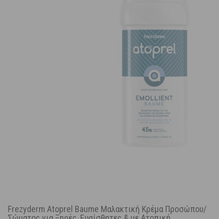
Frezyderm Atoprel Baume Μαλακτική Κρέμα Προσώπου/
Σώματος για Ξηρές, Ευαίσθητες & με Ατοπική