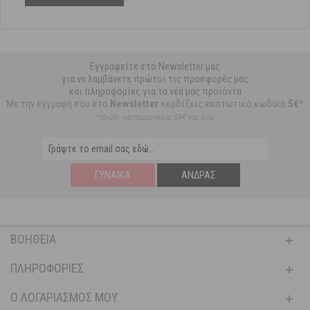
Εγγραφείτε στο Newsletter μας
για να λαμβάνετε πρώτοι τις προσφορές μας
και πληροφορίες για τα νέα μας προϊόντα
Με την εγγραφή σου στο
Newsletter
κερδίζεις εκπτωτικό κωδικό
5€*
*ισχύει για παραγγελία 59€ και άνω
ΓΥΝΑΊΚΑ
ΆΝΔΡΑΣ
ΒΟΉΘΕΙΑ
ΠΛΗΡΟΦΟΡΊΕΣ
Ο ΛΟΓΑΡΙΑΣΜΌΣ ΜΟΥ