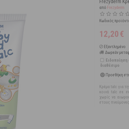
Frezyderm Κρέ
από
Frezyderm
Κωδικός προϊόντ
12,20
€
Εξαντλημένο
Δωρεάν μεταφ
Ειδοποίηση 
διαθέσιμο
Προσθήκη στ
Κρέμα talc για τ
κοινά talc σε σ
χωρίς να αιωρο
στους πνεύμονες