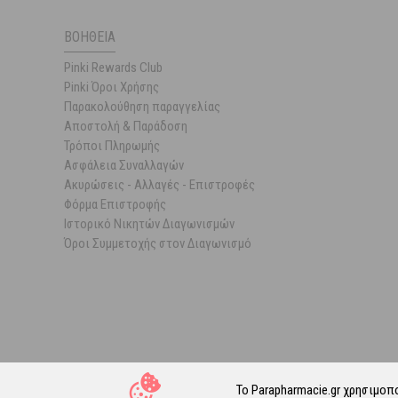
ΒΟΉΘΕΙΑ
Pinki Rewards Club
Pinki Όροι Χρήσης
Παρακολούθηση παραγγελίας
Αποστολή & Παράδοση
Τρόποι Πληρωμής
Ασφάλεια Συναλλαγών
Ακυρώσεις - Αλλαγές - Επιστροφές
Φόρμα Επιστροφής
Ιστορικό Νικητών Διαγωνισμών
Όροι Συμμετοχής στον Διαγωνισμό
Το Parapharmacie.gr χρησιμοπ
© 202