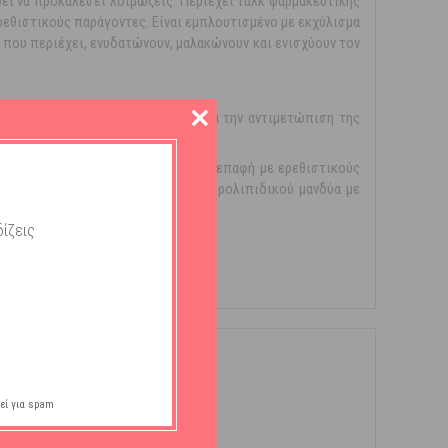
εί να προκαλέσει λοιμώξεις. Περιέχει ταλκ φαρμακευτικής
εθιστικούς παράγοντες. Είναι εμπλουτισμένο με εκχύλισμα
 που περιέχει, ενυδατώνουν, μαλακώνουν και ενισχύουν τον
ρουχα (στηθόδεσμος) αλλά και για την αντιμετώπιση της
Προστασία της επιδερμίδας από την επαφή με ερεθιστικούς
. Πρωτεΐνες σίτου: Ενίσχυση του υδρολιπιδικού μανδύα με
ίζεις
εί για spam