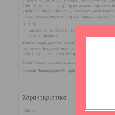
Επιπλέον, αποφεύγεται η εισχώρηση των κόκκων στο ουροπ
καθαρότητας που προσροφά την επιφανειακή υγρασία και α
χαμομηλιού και χαμομηλέλαιο για επούλωση και ανακούφιση
υδρολιπιδικό μανδύα τους βρεφικού δέρματος. Κατάλληλο 
Βρέφη
Ενήλικες, σε περιπτώσεις ερεθισμού του δέρματος λό
έντονης εφίδρωσης
Σύνθεση
: Χωρίς parabens. Δερματολογικά Ελεγμένο. Ταλκ
παράγοντες. Εκχύλισμα χαμομηλιού: Αντιφλογιστική και α
μαλακτικές και ενυδατικές ιδιότητες.
Χρήση
: Απλώνεται σε καθαρό και στεγνό δέρμα σε όλο το σ
Βρεφική, Παιδική Φροντίδα - Κρέμες Αλλαγής Πάνας - Χαμο
Χαρακτηριστικά
Μάρκα:
Frezyderm