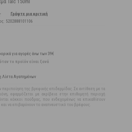
μα Talc 150ml
Γράψτε μια κριτική
ος:
5202888101106
ορικά για αγορές άνω των 39€
όταν το προϊόν είναι ξανά
η Λίστα Αγαπημένων
ην περιποίηση της βρεφικής επιδερμίδας. Σε αντίθεση με τα
κόνη, εφαρμόζεται με ακρίβεια στην επιθυμητή περιοχή
ύνται κόκκοι πούδρας, που ενδεχομένως να επικαθίσουν
 και να επιβαρύνουν το αναπνευστικό του βρέφους.