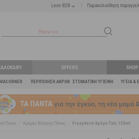
|
Leon B2B
Παρακολούθηση παραγγε
ΚΑΛΟΚΑΊΡΙ
OFFERS
SHOP
MACORNER
ΠΕΡΙΠΟΊΗΣΗ ΆΚΡΩΝ
ΣΤΟΜΑΤΙΚΉ ΥΓΙΕΙΝΉ
ΥΓΕΊΑ & 
γή Πάνας
/
Κρέμες Αλλαγής Πάνας
/
Frezyderm Κρέμα Talc 150ml