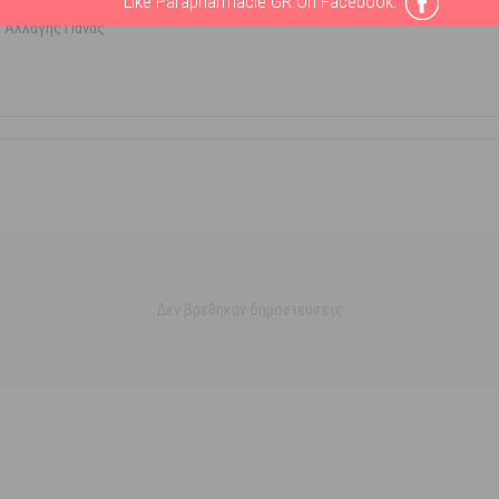
Like Parapharmacie GR On Facebook:
 Αλλαγής Πάνας
Δεν βρέθηκαν δημοσιεύσεις