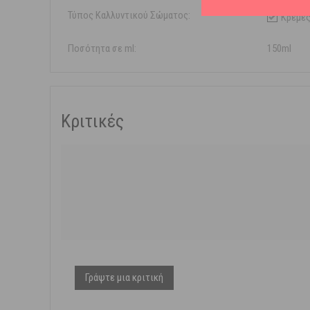
Τύπος Καλλυντικού Σώματος:
Κρέμες
Ποσότητα σε ml:
150ml
Κριτικές
Γράψτε μια κριτική