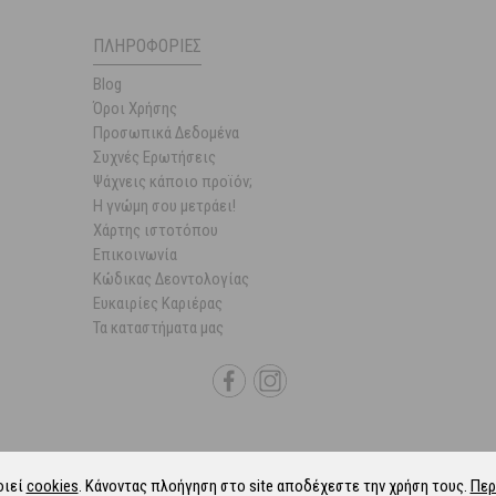
ΠΛΗΡΟΦΟΡΊΕΣ
Blog
Όροι Χρήσης
Προσωπικά Δεδομένα
Συχνές Ερωτήσεις
Ψάχνεις κάποιο προϊόν;
Η γνώμη σου μετράει!
Χάρτης ιστοτόπου
Επικοινωνία
Κώδικας Δεοντολογίας
Ευκαιρίες Καριέρας
Τα καταστήματα μας
οιεί
cookies
. Κάνοντας πλοήγηση στο site αποδέχεστε την χρήση τους.
Περ
6 Parapharmacie.gr.
ALL-IN-ONE eCommerce Business Development by Plush