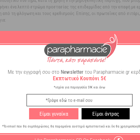
οιητικό σύστημα, κατά τη χρήση στην μηρογεννητική περιοχή, που μπορ
φήνει ένα λεπτό στρώμα προστασίας της επιδερμίδας από την επαφή με ερ
 από τη φλόγωση και τους ερεθισμούς. Επίσης, οι πρωτεΐνες από σιτάρι,
για:
γω τριβής, για την προστασία ερεθισμών που προκαλούνται από τα εσώ
 φαρμακευτικής καθαρότητας: Απορρόφηση της επιφανειακής υγρασίας | 
ντιερεθιστική δράση. Χαμομηλέλαιο: Επουλωτική, αντιφλογιστική δράση
Με την εγγραφή σου στο
Newsletter
του Parapharmacie.gr κερδ
ώμα, δίνοντας έμφαση στη μηρογεννητική περιοχή και στις πτυχώσεις.
Εκπτωτικό Κουπόνι 5€
μήλι.
*ισχύει για παραγγελία 59€ και άνω
Είμαι γυναίκα
Είμαι άντρας
*Το email που θα συμπληρώσεις θα παραμείνει αυστηρά εμπιστευτικό και δε θα χρησιμοποιηθ