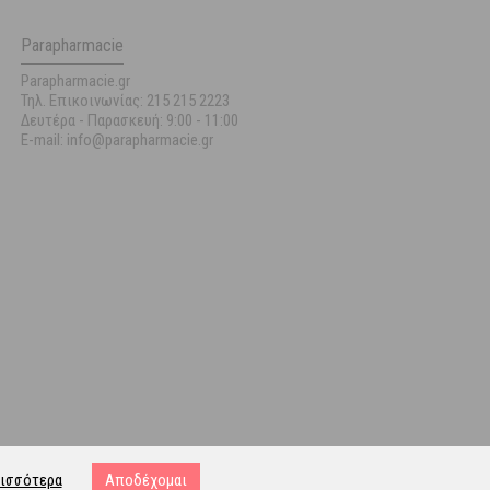
Parapharmacie
Parapharmacie.gr
Τηλ. Επικοινωνίας: 215 215 2223
Δευτέρα - Παρασκευή:
9:00 - 11:00
E-mail: info@parapharmacie.gr
ισσότερα
Αποδέχομαι
ost.gr