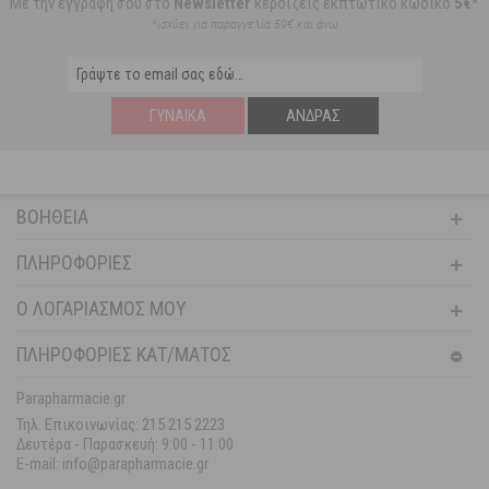
Με την εγγραφή σου στο
Newsletter
κερδίζεις εκπτωτικό κωδικό
5€*
*ισχύει για παραγγελία 59€ και άνω
ΓΥΝΑΊΚΑ
ΆΝΔΡΑΣ
ΒΟΉΘΕΙΑ
ΠΛΗΡΟΦΟΡΊΕΣ
Ο ΛΟΓΑΡΙΑΣΜΌΣ ΜΟΥ
ΠΛΗΡΟΦΟΡΙΕΣ ΚΑΤ/ΜΑΤΟΣ
Parapharmacie.gr
Τηλ. Επικοινωνίας: 215 215 2223
Δευτέρα - Παρασκευή:
9:00 - 11:00
E-mail: info@parapharmacie.gr