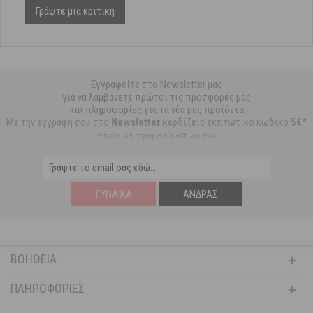
Γράψτε μια κριτική
Εγγραφείτε στο Newsletter μας
για να λαμβάνετε πρώτοι τις προσφορές μας
και πληροφορίες για τα νέα μας προϊόντα
Με την εγγραφή σου στο
Newsletter
κερδίζεις εκπτωτικό κωδικό
5€*
*ισχύει για παραγγελία 59€ και άνω
ΓΥΝΑΊΚΑ
ΆΝΔΡΑΣ
ΒΟΉΘΕΙΑ
ΠΛΗΡΟΦΟΡΊΕΣ