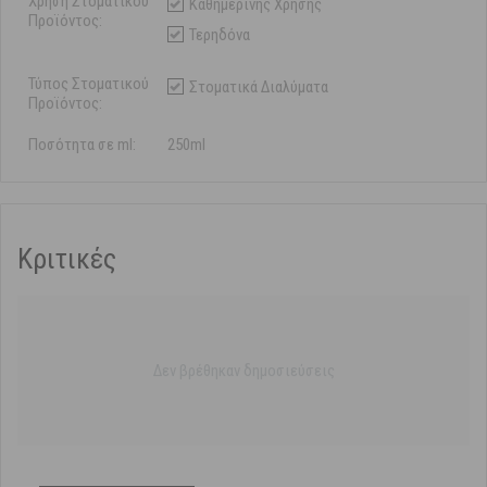
Χρήση Στοματικού
Καθημερινής Χρήσης
Προϊόντος:
Τερηδόνα
Τύπος Στοματικού
Στοματικά Διαλύματα
Προϊόντος:
Ποσότητα σε ml:
250ml
Κριτικές
Δεν βρέθηκαν δημοσιεύσεις