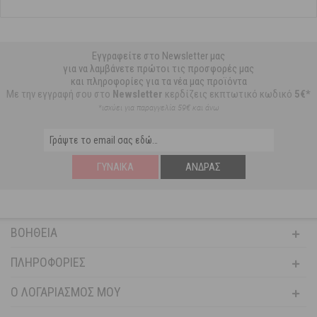
Εγγραφείτε στο Newsletter μας
για να λαμβάνετε πρώτοι τις προσφορές μας
και πληροφορίες για τα νέα μας προϊόντα
Με την εγγραφή σου στο
Newsletter
κερδίζεις εκπτωτικό κωδικό
5€*
*ισχύει για παραγγελία 59€ και άνω
ΓΥΝΑΊΚΑ
ΆΝΔΡΑΣ
ΒΟΉΘΕΙΑ
ΠΛΗΡΟΦΟΡΊΕΣ
Ο ΛΟΓΑΡΙΑΣΜΌΣ ΜΟΥ