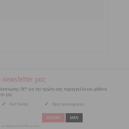
 newsletter μας
 έκπτωσης 5€* για την πρώτη σας παραγγελία και μάθετε
οι για:
✓
✓
Hot Trends
Νέες κυκλοφορίες
WOMAN
MAN
ι για παραγγελία 59€ και άνω