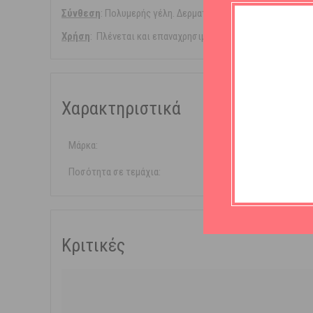
Σύνθεση
: Πολυμερής γέλη. Δερματολογικά ελεγμένο προϊόν
Χρήση
: Πλένεται και επαναχρησιμοποιείται.
Χαρακτηριστικά
Μάρκα:
Gehwol
Ποσότητα σε τεμάχια:
2 τεμάχια
Κριτικές