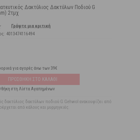
ατευτικός Δακτύλιος Δακτύλων Ποδιού G
m) 2τμχ
Γράψτε μια κριτική
ος:
4013474116494
ορικά για αγορές άνω των 39€
ΠΡΟΣΘΗΚΗ ΣΤΟ ΚΑΛΑΘΙ
θήκη στη Λίστα Αγαπημένων
ς δακτύλιος δακτύλων ποδιού G Gehwol ανακουφίζει από
οέρχεται από κάλους και μυρμηγκιές.