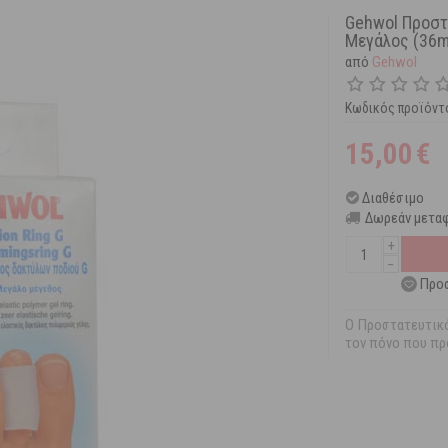
Gehwol Προστ
Μεγάλος (36m
από
Gehwol
Κωδικός προϊόντ
15,00
€
Διαθέσιμο
Δωρεάν μεταφ
+
−
Προσ
O Προστατευτικό
τον πόνο που πρ