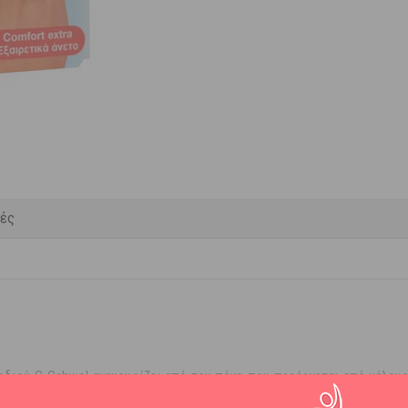
κές
διού G Gehwol ανακουφίζει από τον πόνο που προέρχεται από κάλους κ
άκτυλα των ποδιών.