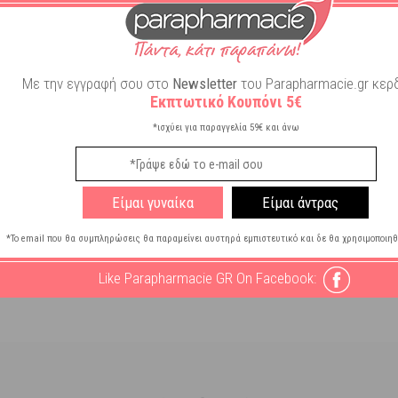
. Ιατροτεχνολογικό προϊόν.
Με την εγγραφή σου στο
Newsletter
του Parapharmacie.gr κερδ
Εκπτωτικό Κουπόνι 5€
*ισχύει για παραγγελία 59€ και άνω
Είμαι γυναίκα
Είμαι άντρας
*Το email που θα συμπληρώσεις θα παραμείνει αυστηρά εμπιστευτικό και δε θα χρησιμοποιηθ
Like Parapharmacie GR On Facebook: