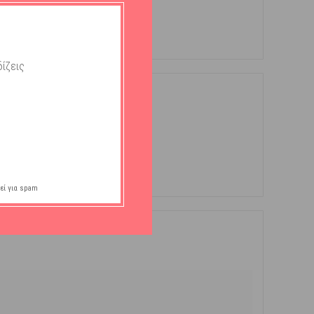
ίζεις
εί για spam