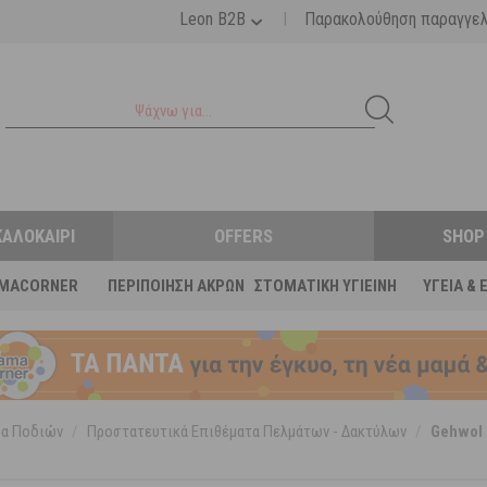
|
Leon B2B
Παρακολούθηση παραγγε
ΚΑΛΟΚΑΊΡΙ
OFFERS
SHOP
MACORNER
ΠΕΡΙΠΟΊΗΣΗ ΆΚΡΩΝ
ΣΤΟΜΑΤΙΚΉ ΥΓΙΕΙΝΉ
ΥΓΕΊΑ & 
δα Ποδιών
/
Προστατευτικά Επιθέματα Πελμάτων - Δακτύλων
/
Gehwol