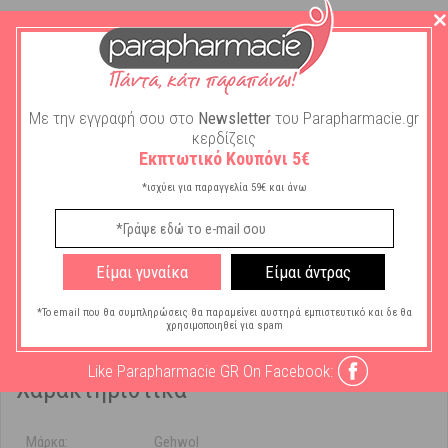
Περιγραφή
Με την εγγραφή σου στο
Newsletter
του Parapharmacie.gr
Πληροφορίες
: O Προστατευτικός δακτύλιος Gehwol είναι ιδανικός
κερδίζεις
Εκπτωτικό Κουπόνι 5€
για ανακούφιση από την πίεση που ασκείται σε μυρμηγκιές και
κάλους. Αποτελείται εξωτερικά από υψηλής ελαστικότητας ύφασμα,
*ισχύει για παραγγελία 59€ και άνω
το οποίο εσωτερικά είναι εν μέρει καλυμμένο από πολυμερή γέλη.
Σύνθεση
: Πολυμερής γέλη & ύφασμα. Δερματολογικά ελεγμένο
προϊόν. Ιατροτεχνολογικό προϊόν.
Είμαι γυναίκα
Είμαι άντρας
Χρήση
: Πλένεται και επαναχρησιμοποιείται.
*Το email που θα συμπληρώσεις θα παραμείνει αυστηρά εμπιστευτικό και δε θα
χρησιμοποιηθεί για spam
Like Parapharmacie GR On Facebook:
Χαρακτηριστικά
Μάρκα:
Gehwol