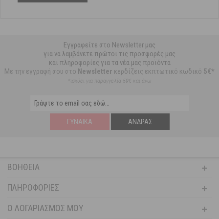
Εγγραφείτε στο Newsletter μας
για να λαμβάνετε πρώτοι τις προσφορές μας
και πληροφορίες για τα νέα μας προϊόντα
Με την εγγραφή σου στο
Newsletter
κερδίζεις εκπτωτικό κωδικό
5€*
*ισχύει για παραγγελία 59€ και άνω
ΓΥΝΑΊΚΑ
ΆΝΔΡΑΣ
ΒΟΉΘΕΙΑ
ΠΛΗΡΟΦΟΡΊΕΣ
Ο ΛΟΓΑΡΙΑΣΜΌΣ ΜΟΥ