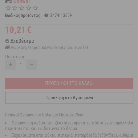
Gehwol
από
Κωδικός προϊόντος:
4013474113059
10,21
€
Διαθέσιμο
Δωρεάν μεταφορικά για αγορές άνω των 39€
Ποσότητα:
+
−
ΠΡΟΣΘΗΚΗ ΣΤΟ ΚΑΛΑΘΙ
Προσθήκη στα Αγαπημένα
Gehwol Θερμαντικό Bάλσαμο Ποδιών 75ml.
Θερμαντική κρέμα που ζεσταίνει άμεσα τα πόδια ενώ παράλληλα
περιποιείται και ενυδατώνει το δέρμα.
Εκχυλίσματα απο φύκια, πιπεριά, πιπερόριζα (τζίντζερ), αιθέρια