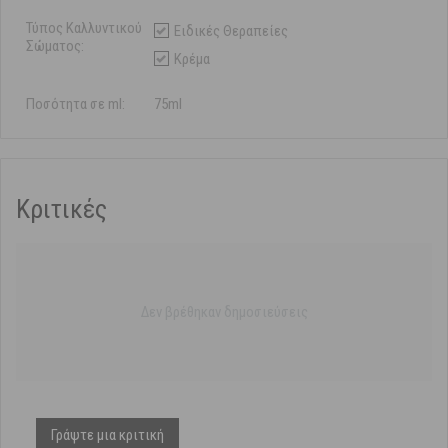
Τύπος Καλλυντικού
Ειδικές Θεραπείες
Σώματος:
Κρέμα
Ποσότητα σε ml:
75ml
Κριτικές
Δεν βρέθηκαν δημοσιεύσεις
Γράψτε μια κριτική