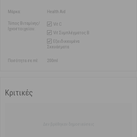
Μάρκα:
Health Aid
Τύπος Βιταμίνης/
Vit C
Ιχνοστοιχείου:
Vit Συμπλέγματος B
Εξειδικευμένα
Σκευάσματα
Ποσότητα σε ml:
200ml
Κριτικές
Δεν βρέθηκαν δημοσιεύσεις