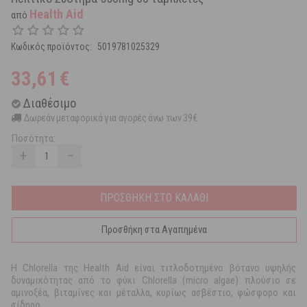
Health Aid
από
Κωδικός προϊόντος:
5019781025329
33,61
€
Διαθέσιμο
Δωρεάν μεταφορικά για αγορές άνω των 39€
Ποσότητα:
+
−
ΠΡΟΣΘΗΚΗ ΣΤΟ ΚΑΛΑΘΙ
Προσθήκη στα Αγαπημένα
Η Chlorella της Health Aid είναι τιτλοδοτημένο βότανο υψηλής
δυναμικότητας από το φύκι Chlorella (micro algae) πλούσιο σε
αμινοξέα, βιταμίνες και μέταλλα, κυρίως ασβέστιο, φώσφορο και
σίδηρο.