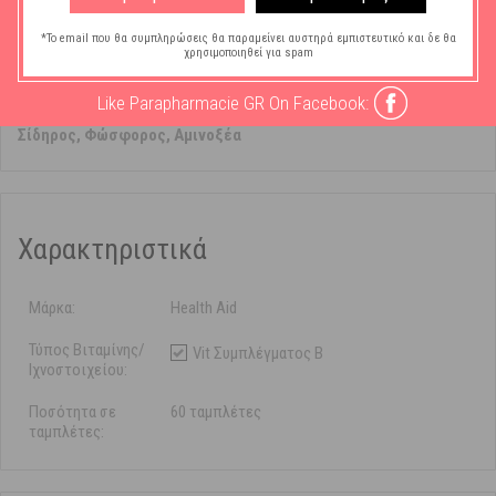
διατροφικό συμπλήρωμα για όσους δεν θέλουν ή δεν μπορούν να
*Το email που θα συμπληρώσεις θα παραμείνει αυστηρά εμπιστευτικό και δε θα
φάνε κρέας, απαραίτητη στους χορτοφάγους.
χρησιμοποιηθεί για spam
Xρήση
: Μία με δύο ταμπλέτες ημερησίως.
Like Parapharmacie GR On Facebook:
Συμπληρώματα Διατροφής
-
Πεπτικό Σύστημα
-
Βιταμίνη Β12,
Σίδηρος, Φώσφορος, Αμινοξέα
Χαρακτηριστικά
Μάρκα:
Health Aid
Τύπος Βιταμίνης/
Vit Συμπλέγματος B
Ιχνοστοιχείου:
Ποσότητα σε
60 ταμπλέτες
ταμπλέτες: