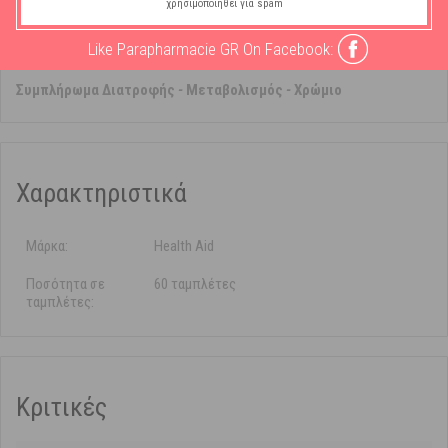
(elemental) 200μg.
χρησιμοποιηθεί για spam
Xρήση
: Ενήλικες & παιδιά άνω των 12 ετών 1 ταμπλέτα την ημέρα με
Like Parapharmacie GR On Facebook:
το φαγητό.
Συμπλήρωμα Διατροφής
-
Μεταβολισμός
-
Χρώμιο
Χαρακτηριστικά
Μάρκα:
Health Aid
Ποσότητα σε
60 ταμπλέτες
ταμπλέτες:
Κριτικές