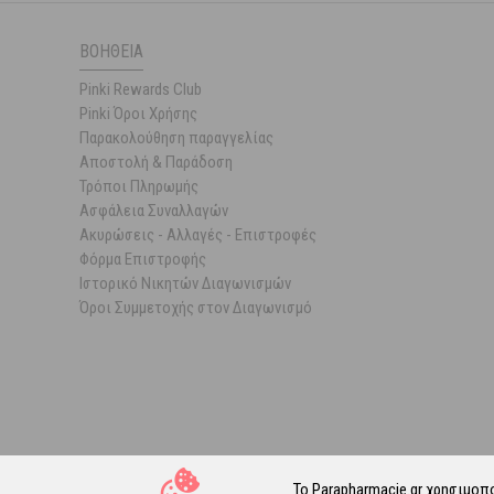
ΒΟΉΘΕΙΑ
Pinki Rewards Club
Pinki Όροι Χρήσης
Παρακολούθηση παραγγελίας
Αποστολή & Παράδοση
Τρόποι Πληρωμής
Ασφάλεια Συναλλαγών
Ακυρώσεις - Αλλαγές - Επιστροφές
Φόρμα Επιστροφής
Ιστορικό Νικητών Διαγωνισμών
Όροι Συμμετοχής στον Διαγωνισμό
Το Parapharmacie.gr χρησιμοπ
© 202