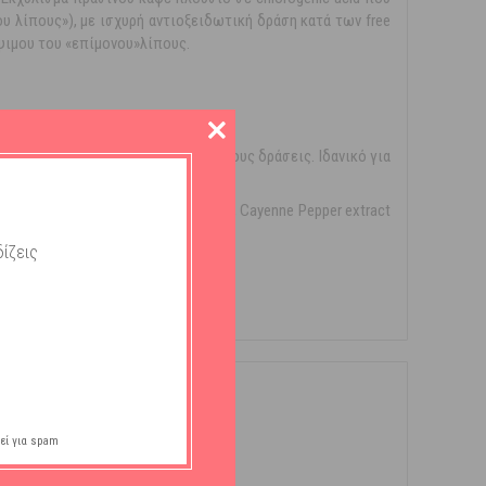
 λίπους»), με ισχυρή αντιοξειδωτική δράση κατά των free
άψιμου του «επίμονου»λίπους.
er, γνωστά για τις λιποδιαλυτικές τους δράσεις. Ιδανικό για
.
tract 250mg, Raspberry Ketones 25mg, Cayenne Pepper extract
ίζεις
εί για spam