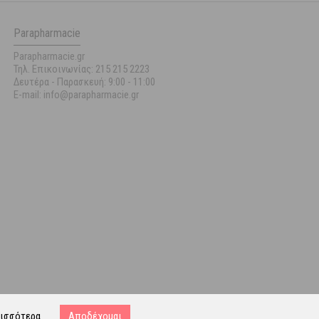
Parapharmacie
Parapharmacie.gr
Τηλ. Επικοινωνίας: 215 215 2223
Δευτέρα - Παρασκευή:
9:00 - 11:00
E-mail: info@parapharmacie.gr
ισσότερα
Αποδέχομαι
ost.gr