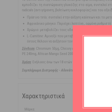
εμποδίζει τη συσσώρευση γλυκόζης στο αίμα, συντελεί στ
radicals (αντιγήρανση, βελτίωση κυκλοφορίας) και του οξε
Πράσινο τσάι: συντελεί στην αύξηση καύσεων και το μετ
Αφρικάνικο μάνγκο: Περιέχει λεπτίνη , ορμόνη ρυθμιστή
Χρώμιο: μεταβολίζει τους υδατάνθρακες και ρυθμίζει το
L-Carnitine: Αμινοξύ που μεταβολίζει το αποθηκευμένο λ
όσους θέλουν να αυξήσουν τον μεταβολισμό και τα επίπ
Σύνθεση
: Chromium 50μg, Chicory root extract PE 200mg, N-
PE 240mg, African Mango Seed 200mg, Blueberry extract PE 2
Χρήση
: Ενήλικες άνω των 18 ετών 2 κάψουλες την ημέρα μαζ
Συμπλήρωμα Διατροφής - Αδυνάτισμα - Πράσινος Καφές, Κετόνες Ράσμ
Χαρακτηριστικά
Μάρκα:
Health Aid