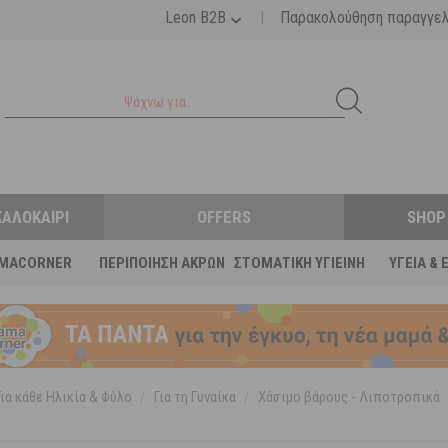
|
Leon B2B
Παρακολούθηση παραγγε
ΚΑΛΟΚΑΊΡΙ
OFFERS
SHOP
MACORNER
ΠΕΡΙΠΟΊΗΣΗ ΆΚΡΩΝ
ΣΤΟΜΑΤΙΚΉ ΥΓΙΕΙΝΉ
ΥΓΕΊΑ & 
Για κάθε Ηλικία & Φύλο
/
Για τη Γυναίκα
/
Χάσιμο βάρους - Λιποτροπικά