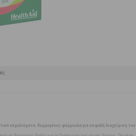
κές
ικά εκχυλίσματα. θερμογόνος φόρμουλα για ασφαλή διαχείριση του
θεση με θερμογόνο δράση για τη διαχείριση του υγιούς βάρους. Περιέχει