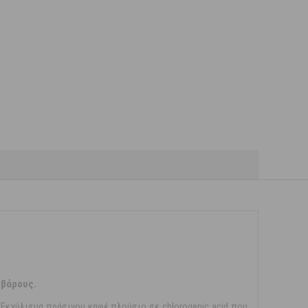
 βάρους.
: Εκχύλισμα πράσινου καφέ πλούσιο σε chlorogenic acid που