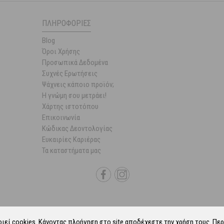
ΠΛΗΡΟΦΟΡΊΕΣ
Blog
Όροι Χρήσης
Προσωπικά Δεδομένα
Συχνές Ερωτήσεις
Ψάχνεις κάποιο προϊόν;
Η γνώμη σου μετράει!
Χάρτης ιστοτόπου
Επικοινωνία
Κώδικας Δεοντολογίας
Ευκαιρίες Καριέρας
Τα καταστήματα μας
οιεί
cookies
. Κάνοντας πλοήγηση στο site αποδέχεστε την χρήση τους.
Περ
6 Parapharmacie.gr.
ALL-IN-ONE eCommerce Business Development by Plush