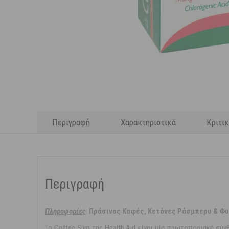
Περιγραφή
Χαρακτηριστικά
Κριτι
Περιγραφή
Πληροφορίες
:
Πράσινος Καφές, Κετόνες Ράσμπερυ & Φυτ
Το Coffee Slim της Health Aid είναι μία πρωτοποριακή σύν