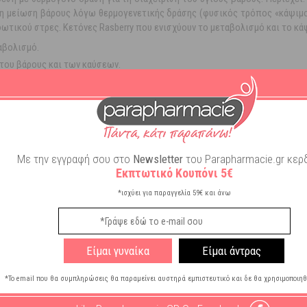
η μείωση βάρους λόγω θερμογενετικής δράσης (φυσικός τρόπος «κάψιμου
ιδωτικού στρες. Κετόνες Rasberry που ενισχύουν το μεταβολισμό και το κ
αβολισμό.
 του βάρους και των καύσεων.
 γλυκαιμικό δείκτη.
ίπος σε ενέργεια, καθώς και εκχυλίσματα blueberry, chicory, cayenne pepp
εδα ενέργειας. Η καφεϊνη που περιέχει είναι αμελητέα (λιγότερο από 5%)
Acetyl L-Carnitine 250mg, Green Tea extract PE 200mg, Green Coffee bean ex
00mg.
Με την εγγραφή σου στο
Newsletter
του Parapharmacie.gr κερδ
ί με το φαγητό.
Εκπτωτικό Κουπόνι 5€
περυ, Πράσινο τσάι​​​​​​​, L-Carnitine​​​​​​​
*ισχύει για παραγγελία 59€ και άνω
Είμαι γυναίκα
Είμαι άντρας
*Το email που θα συμπληρώσεις θα παραμείνει αυστηρά εμπιστευτικό και δε θα χρησιμοποιηθ