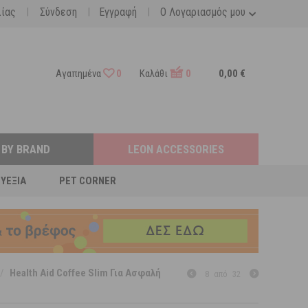
|
|
|
λίας
Σύνδεση
Εγγραφή
Ο Λογαριασμός μου
Αγαπημένα
0
Καλάθι
0
0,00 €
 BY BRAND
LEON ACCESSORIES
ΕΥΕΞΊΑ
PET CORNER
/
Health Aid Coffee Slim Για Ασφαλή
8
από
32