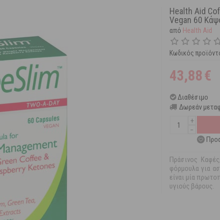
Health Aid Co
Vegan 60 Κάψ
από
Health Aid
Κωδικός προϊόντ
43,88
€
Διαθέσιμο
Δωρεάν μεταφ
+
−
Προσ
Πράσινος Καφές
φόρμουλα για ασ
είναι μία πρωτο
υγιούς βάρους.