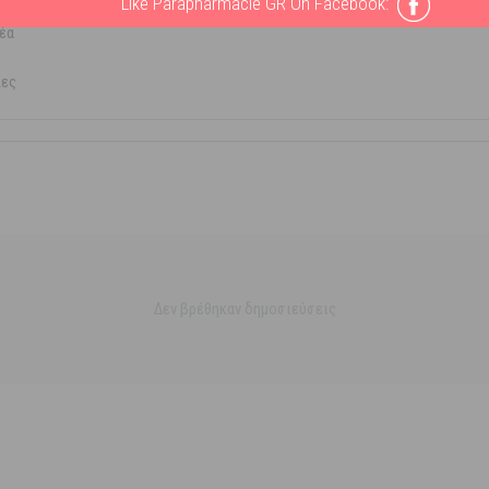
Like Parapharmacie GR On Facebook:
έα
λες
Δεν βρέθηκαν δημοσιεύσεις