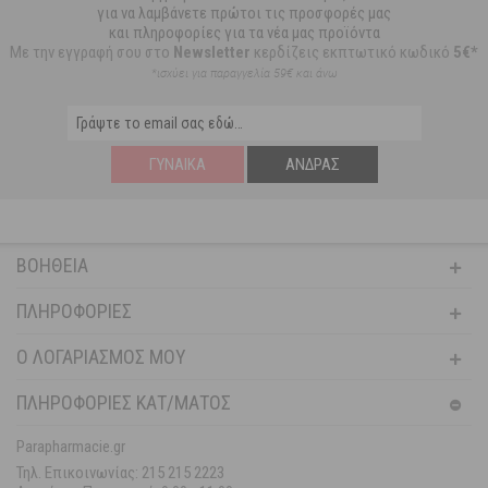
για να λαμβάνετε πρώτοι τις προσφορές μας
και πληροφορίες για τα νέα μας προϊόντα
Με την εγγραφή σου στο
Newsletter
κερδίζεις εκπτωτικό κωδικό
5€*
*ισχύει για παραγγελία 59€ και άνω
ΓΥΝΑΊΚΑ
ΆΝΔΡΑΣ
ΒΟΉΘΕΙΑ
ΠΛΗΡΟΦΟΡΊΕΣ
Ο ΛΟΓΑΡΙΑΣΜΌΣ ΜΟΥ
ΠΛΗΡΟΦΟΡΙΕΣ ΚΑΤ/ΜΑΤΟΣ
Parapharmacie.gr
Τηλ. Επικοινωνίας: 215 215 2223