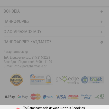
ΒΟΉΘΕΙΑ
ΠΛΗΡΟΦΟΡΊΕΣ
Ο ΛΟΓΑΡΙΑΣΜΌΣ ΜΟΥ
ΠΛΗΡΟΦΟΡΙΕΣ ΚΑΤ/ΜΑΤΟΣ
Parapharmacie.gr
Τηλ. Επικοινωνίας: 215 215 2223
Δευτέρα - Παρασκευή:
9:00 - 11:00
E-mail: info@parapharmacie.gr
Το Parapharmacie.gr χρησιμοποιεί
cookies
.