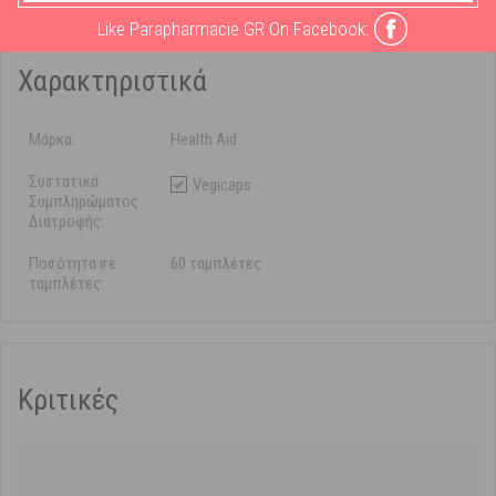
Like Parapharmacie GR On Facebook:
Χαρακτηριστικά
Μάρκα:
Health Aid
Συστατικά
Vegicaps
Συμπληρώματος
Διατροφής:
Ποσότητα σε
60 ταμπλέτες
ταμπλέτες:
Κριτικές