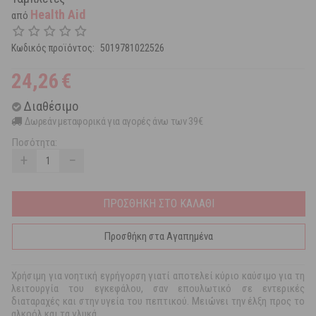
Health Aid
από
Κωδικός προϊόντος:
5019781022526
24,26
€
Διαθέσιμο
Δωρεάν μεταφορικά για αγορές άνω των 39€
Ποσότητα:
+
−
ΠΡΟΣΘΗΚΗ ΣΤΟ ΚΑΛΑΘΙ
Προσθήκη στα Αγαπημένα
Χρήσιμη για νοητική εγρήγορση γιατί αποτελεί κύριο καύσιμο για τη
λειτουργία του εγκεφάλου, σαν επουλωτικό σε εντερικές
διαταραχές και στην υγεία του πεπτικού. Μειώνει την έλξη προς το
αλκοόλ και τα γλυκά.