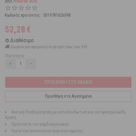
Health Aid
από
Κωδικός προϊόντος:
5019781026098
52,28
€
Διαθέσιμο
Δωρεάν μεταφορικά για αγορές άνω των 39€
Ποσότητα:
+
−
ΠΡΟΣΘΗΚΗ ΣΤΟ ΚΑΛΑΘΙ
Προσθήκη στα Αγαπημένα
Φυσική Ρεσβερατρόλη με αντιοξειδωτική και αντιφλεγμονώδη
δράση
Προστασία του καρδιαγγειακού
Υγεία του ανοσοποιητικού συστήματος