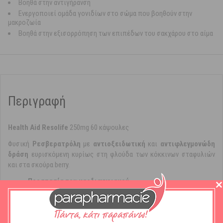
Βοηθά στην αντιγήρανση
Ενεργοποιεί ομάδα γονιδίων στο σώμα που βοηθούν στην
μακροζωία
Βοηθά στην εξισορρόπηση των επιπέδων του σακχάρου στο αίμα
Περιγραφή
Health Aid Resolife
250mg 60 κάψουλες
Φυσική
Ρεσβερατρόλη
με
αντιοξειδωτική
και
αντιφλεγμονώδη
δράση
ευρισκόμενη κυρίως στη φλούδα των κόκκινων σταφυλιών
και στα σκούρα berry.
Προστασία του καρδιαγγειακού
Υγεία του ανοσοποιητικού
συστήματος
Βοηθά στην
αντιγήρανση