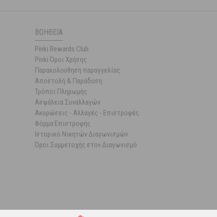
ΒΟΉΘΕΙΑ
Pinki Rewards Club
Pinki Όροι Χρήσης
Παρακολούθηση παραγγελίας
Αποστολή & Παράδοση
Τρόποι Πληρωμής
Ασφάλεια Συναλλαγών
Ακυρώσεις - Αλλαγές - Επιστροφές
Φόρμα Επιστροφής
Ιστορικό Νικητών Διαγωνισμών
Όροι Συμμετοχής στον Διαγωνισμό