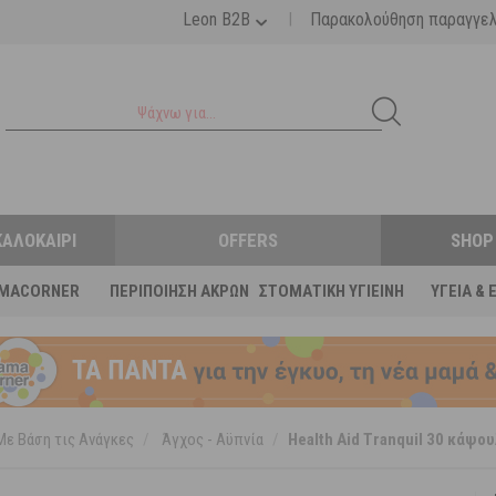
|
Leon B2B
Παρακολούθηση παραγγε
ΚΑΛΟΚΑΊΡΙ
OFFERS
SHOP
MACORNER
ΠΕΡΙΠΟΊΗΣΗ ΆΚΡΩΝ
ΣΤΟΜΑΤΙΚΉ ΥΓΙΕΙΝΉ
ΥΓΕΊΑ & 
Με Βάση τις Ανάγκες
/
Άγχος - Αϋπνία
/
Health Aid Tranquil 30 κάψο