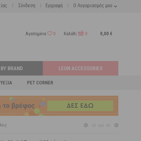
|
|
|
λίας
Σύνδεση
Εγγραφή
Ο Λογαριασμός μου
Αγαπημένα
0
Καλάθι
0
0,00 €
 BY BRAND
LEON ACCESSORIES
ΕΥΕΞΊΑ
PET CORNER
υλες
20
από
80