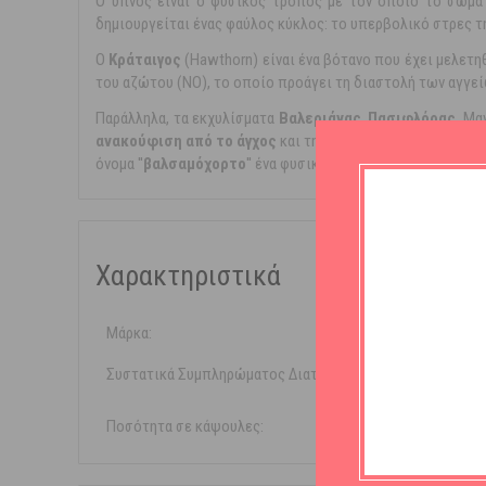
Ο ύπνος είναι ο φυσικός τρόπος με τον οποίο το σώμα 
δημιουργείται ένας φαύλος κύκλος: το υπερβολικό στρες τη
Ο
Κράταιγος
(Hawthorn) είναι ένα βότανο που έχει μελετ
του αζώτου (ΝΟ), το οποίο προάγει τη διαστολή των αγγείω
Παράλληλα, τα εκχυλίσματα
Βαλεριάνας
,
Πασιφλόρας
, Μα
ανακούφιση από το άγχος
και τη
βελτίωση της ποιότητ
όνομα ''
βαλσαμόχορτο
'' ένα φυσικό ''βάλσαμο για την ψυχή.''
Χαρακτηριστικά
Μάρκα:
Health Aid
Συστατικά Συμπληρώματος Διατροφής:
Vegica
Ποσότητα σε κάψουλες:
30 κάψου