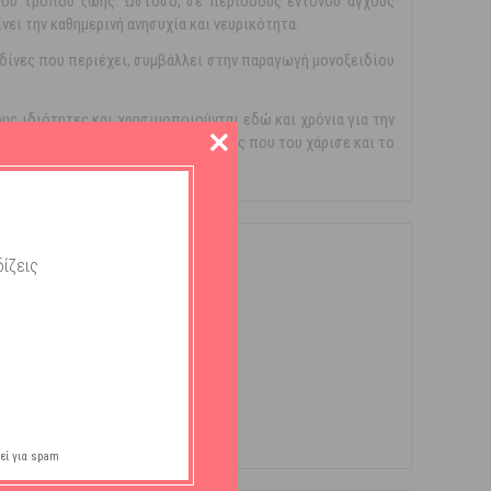
ονου τρόπου ζωής. Ωστόσο, σε περιόδους έντονου άγχους
νει την καθημερινή ανησυχία και νευρικότητα.
ιδίνες που περιέχει, συμβάλλει στην παραγωγή μονοξειδίου
ους ιδιότητες και χρησιμοποιούνται εδώ και χρόνια για την
ις ηρεμιστικές του ιδιότητες, γεγονός που του χάρισε και το
ίζεις
εί για spam