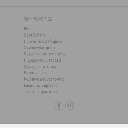
ΠΛΗΡΟΦΟΡΊΕΣ
Blog
Όροι Χρήσης
Προσωπικά Δεδομένα
Συχνές Ερωτήσεις
Ψάχνεις κάποιο προϊόν;
Η γνώμη σου μετράει!
Χάρτης ιστοτόπου
Επικοινωνία
Κώδικας Δεοντολογίας
Ευκαιρίες Καριέρας
Τα καταστήματα μας