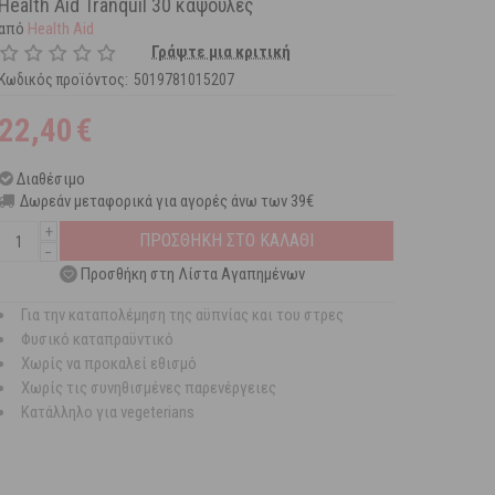
Health Aid Tranquil 30 κάψουλες
από
Health Aid
Γράψτε μια κριτική
Κωδικός προϊόντος:
5019781015207
22,40
€
Διαθέσιμο
Δωρεάν μεταφορικά για αγορές άνω των 39€
+
ΠΡΟΣΘΗΚΗ ΣΤΟ ΚΑΛΑΘΙ
−
Προσθήκη στη Λίστα Αγαπημένων
Για την καταπολέμηση της αϋπνίας και του στρες
Φυσικό καταπραϋντικό
Χωρίς να προκαλεί εθισμό
Χωρίς τις συνηθισμένες παρενέργειες
Κατάλληλο για vegeterians