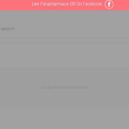
Like Parapharmacie GR On Facebook:
ο φαγητό.
Δεν βρέθηκαν δημοσιεύσεις