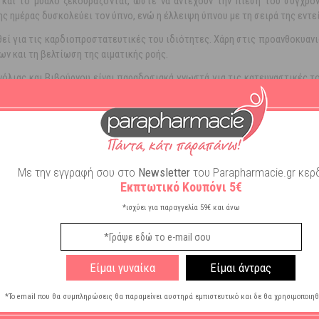
και το μυαλό ξεκουράζονται, ώστε να αντέχουν την πίεση του σύγχρ
ς ημέρας δυσκολεύει τον ύπνο, ενώ η έλλειψη ύπνου με τη σειρά της εντεί
ηθεί για τις καρδιοπροστατευτικές του ιδιότητες. Χάρη στις προανθοκυαν
ν και τη βελτίωση της αιματικής ροής.
νόλιας και Βιβούρνου είναι παραδοσιακά γνωστά για τις κατευναστικές τ
ας του ύπνου
. Το
Υπέρικο
(St. John’s Wort), παραδοσιακά συνδέεται με τ
Με την εγγραφή σου στο
Newsletter
του Parapharmacie.gr κερδ
Εκπτωτικό Κουπόνι 5€
*ισχύει για παραγγελία 59€ και άνω
ps
Είμαι γυναίκα
Είμαι άντρας
λες
*Το email που θα συμπληρώσεις θα παραμείνει αυστηρά εμπιστευτικό και δε θα χρησιμοποιηθ