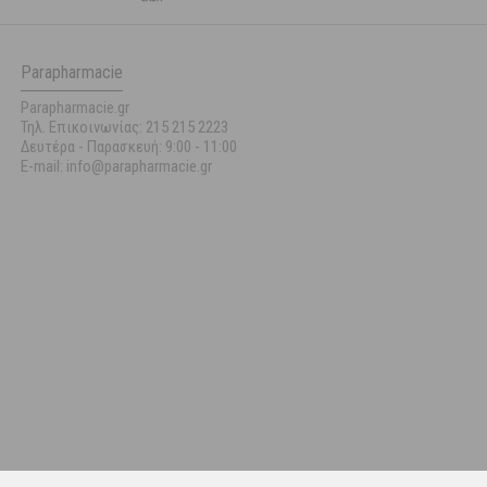
Parapharmacie
Parapharmacie.gr
Τηλ. Επικοινωνίας: 215 215 2223
Δευτέρα - Παρασκευή:
9:00 - 11:00
E-mail: info@parapharmacie.gr