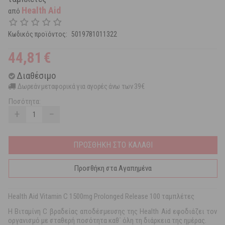
Health Aid
από
Κωδικός προϊόντος:
5019781011322
44,81
€
Διαθέσιμο
Δωρεάν μεταφορικά για αγορές άνω των 39€
Ποσότητα:
+
−
ΠΡΟΣΘΗΚΗ ΣΤΟ ΚΑΛΑΘΙ
Προσθήκη στα Αγαπημένα
Ηealth Αid Vitamin C 1500mg Prolonged Release 100 ταμπλέτες
Η Bιταμίνη C βραδείας αποδέσμευσης της Health Aid εφοδιάζει τον
οργανισμό με σταθερή ποσότητα καθ΄ όλη τη διάρκεια της ημέρας.