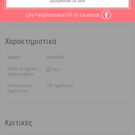
καταπίνεται ολόκληρη.
χρησιμοποιηθεί για spam
Συμπλήρωμα Διατροφής - Ανοσοποιητικό - Βιταμίνη C.
Like Parapharmacie GR On Facebook:
Χαρακτηριστικά
Μάρκα:
Health Aid
Τύπος Βιταμίνης/
Vit C
Ιχνοστοιχείου:
Ποσότητα σε
100 ταμπλέτες
ταμπλέτες:
Κριτικές