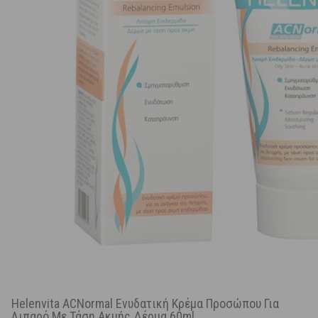
Helenvita ACNormal Ενυδατική Κρέμα Προσώπου Για
Λιπαρό Με Τάση Ακμής Δέρμα 60ml