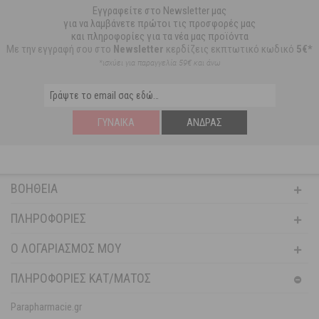
Εγγραφείτε στο Newsletter μας
για να λαμβάνετε πρώτοι τις προσφορές μας
και πληροφορίες για τα νέα μας προϊόντα
Με την εγγραφή σου στο
Newsletter
κερδίζεις εκπτωτικό κωδικό
5€*
*ισχύει για παραγγελία 59€ και άνω
ΓΥΝΑΊΚΑ
ΆΝΔΡΑΣ
ΒΟΉΘΕΙΑ
ΠΛΗΡΟΦΟΡΊΕΣ
Ο ΛΟΓΑΡΙΑΣΜΌΣ ΜΟΥ
ΠΛΗΡΟΦΟΡΙΕΣ ΚΑΤ/ΜΑΤΟΣ
Parapharmacie.gr