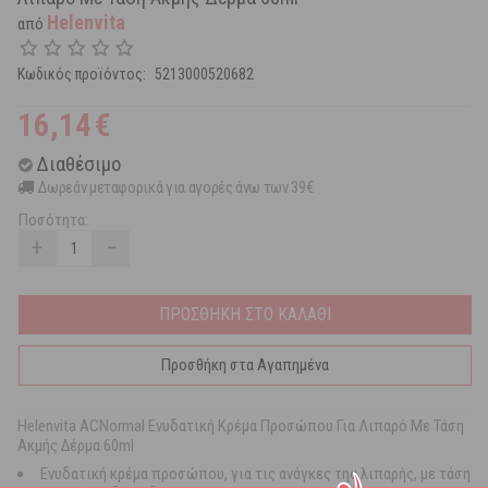
Helenvita
από
Κωδικός προϊόντος:
5213000520682
16,14
€
Διαθέσιμο
Δωρεάν μεταφορικά για αγορές άνω των 39€
Ποσότητα:
+
−
ΠΡΟΣΘΗΚΗ ΣΤΟ ΚΑΛΑΘΙ
Προσθήκη στα Αγαπημένα
Helenvita ACNormal Ενυδατική Κρέμα Προσώπου Για Λιπαρό Με Τάση
Ακμής Δέρμα 60ml
Ενυδατική κρέμα προσώπου, για τις ανάγκες της λιπαρής, με τάση