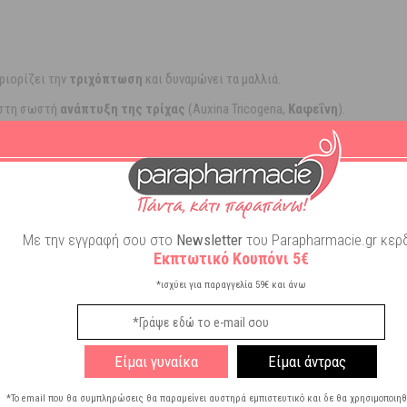
ριορίζει την
τριχόπτωση
και δυναμώνει τα µαλλιά.
 στη σωστή
ανάπτυξη της τρίχας
(Auxina Tricogena,
Καφεΐνη
).
τριχόπτωση
και ευνοεί την ανάπτυξη των μαλλιών.
έψη της τρίχας.
είνει τον κύκλο ζωής της τρίχας
Με την εγγραφή σου στο
Newsletter
του Parapharmacie.gr κερδ
Εκπτωτικό Κουπόνι 5€
α στο τριχωτό της κεφαλής, µε τον ειδικό ψεκαστήρα, µέχρι πλήρους δι
λο για χρήση σε συνδυασμό με προϊόντα για την
αντιμετώπιση της απώλ
*ισχύει για παραγγελία 59€ και άνω
Είμαι γυναίκα
Είμαι άντρας
*Το email που θα συμπληρώσεις θα παραμείνει αυστηρά εμπιστευτικό και δε θα χρησιμοποιηθ