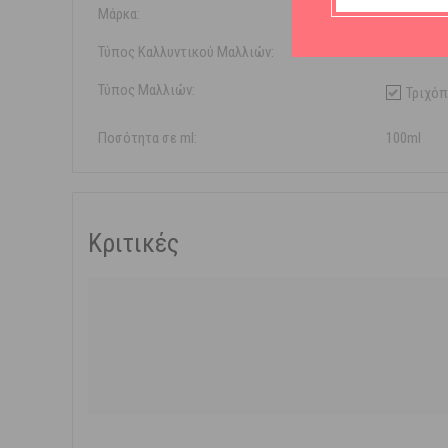
Μάρκα:
Helenvita
Τύπος Καλλυντικού Μαλλιών:
Lotion
Τύπος Μαλλιών:
Τριχό
Ποσότητα σε ml:
100ml
Κριτικές