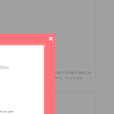
ίζεις
αβροχής των τριχών ενώ παράλληλα κάνετε ελαφρύ µασάζ µε
ειας μαλλιών
, σύμφωνα με τις συστάσεις του γιατρού.
εί για spam