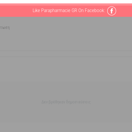
Like Parapharmacie GR On Facebook:
πτωση
Δεν βρέθηκαν δημοσιεύσεις