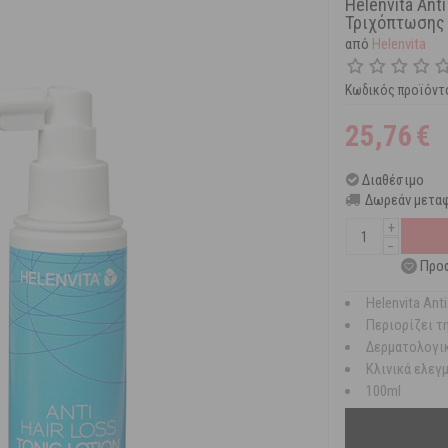
Helenvita Ant
Τριχόπτωσης 
από
Helenvita
Κωδικός προϊόντ
25,76
€
Διαθέσιμο
Δωρεάν μεταφ
+
−
Προσ
Helenvita An
Περιορίζει τ
Δερματολογι
Κλινικά ελεγ
100ml