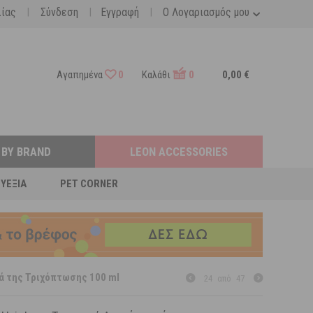
|
|
|
λίας
Σύνδεση
Εγγραφή
Ο Λογαριασμός μου
Αγαπημένα
0
Καλάθι
0
0,00 €
 BY BRAND
LEON ACCESSORIES
ΕΥΕΞΊΑ
PET CORNER
ατά της Τριχόπτωσης 100 ml
24
από
47