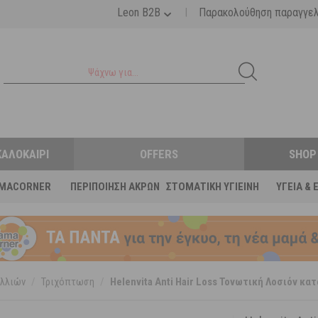
|
Leon B2B
Παρακολούθηση παραγγε
ΚΑΛΟΚΑΊΡΙ
OFFERS
SHOP
MACORNER
ΠΕΡΙΠΟΊΗΣΗ ΆΚΡΩΝ
ΣΤΟΜΑΤΙΚΉ ΥΓΙΕΙΝΉ
ΥΓΕΊΑ & 
λλιών
/
Τριχόπτωση
/
Helenvita Anti Hair Loss Τονωτική Λοσιόν κ