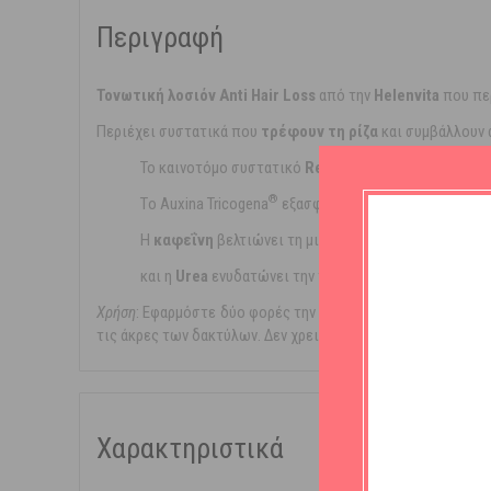
Περιγραφή
Τονωτική λοσιόν
Anti Hair Loss
από την
Helenvita
που πε
Περιέχει συστατικά που
τρέφουν τη ρίζα
και συμβάλλουν
®
Το καινοτόμο συστατικό
Redensyl
περιορίζει την
®
Tο Auxina Tricogena
εξασφαλίζει τη φυσιολογική θρ
Η
καφεΐνη
βελτιώνει τη μικροκυκλοφορία και παρατ
και η
Urea
ενυδατώνει την τρίχα.
Χρήση
: Εφαρµόστε δύο φορές την ηµέρα κατάλληλη ποσότητ
τις άκρες των δακτύλων. Δεν χρειάζεται ξέβγαλµα. Κατάλλη
Χαρακτηριστικά