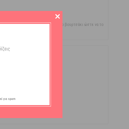
ση πλύνετε με νερό και στεγνώστε το βουρτσάκι ώστε να το
ίζεις
εί για spam