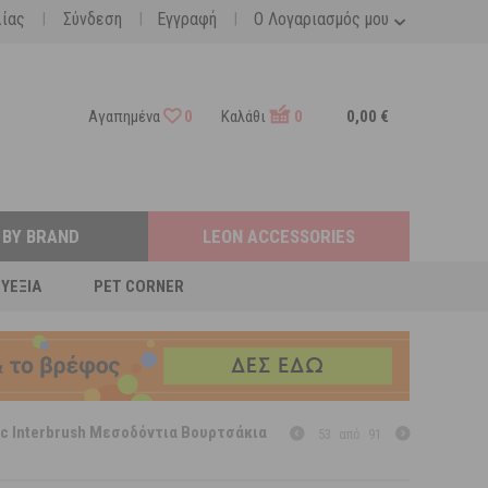
|
|
|
λίας
Σύνδεση
Εγγραφή
Ο Λογαριασμός μου
Αγαπημένα
0
Καλάθι
0
0,00 €
 BY BRAND
LEON ACCESSORIES
ΕΥΕΞΊΑ
PET CORNER
ic Interbrush Μεσοδόντια Βουρτσάκια
53
από
91