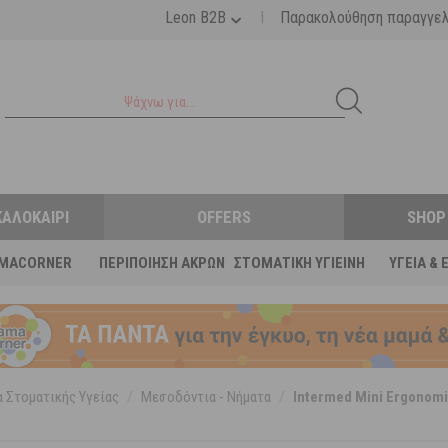
|
Leon B2B
Παρακολούθηση παραγγε
ΚΑΛΟΚΑΊΡΙ
OFFERS
SHOP
MACORNER
ΠΕΡΙΠΟΊΗΣΗ ΆΚΡΩΝ
ΣΤΟΜΑΤΙΚΉ ΥΓΙΕΙΝΉ
ΥΓΕΊΑ & 
 Στοματικής Υγείας
/
Μεσοδόντια - Νήματα
/
Intermed Mini Ergonom