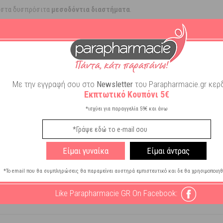
 στα δυσπρόσιτα
μεσοδόντια διαστήματα
.
οντικών μηχανισμών
.
 διαστήματα και εφαρμόστε μια απαλή εμπρός- πίσω κίνηση. Μετά τη χρή
Με την εγγραφή σου στο
Newsletter
του Parapharmacie.gr κερδ
Εκπτωτικό Κουπόνι 5€
*ισχύει για παραγγελία 59€ και άνω
Είμαι γυναίκα
Είμαι άντρας
ρινής Χρήσης
*Το email που θα συμπληρώσεις θα παραμείνει αυστηρά εμπιστευτικό και δε θα χρησιμοποιηθ
κά Νήματα - Μεσοδόντια
Like Parapharmacie GR On Facebook: