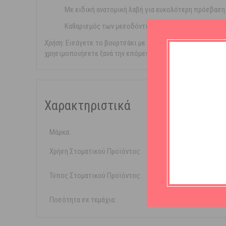
Με ειδική ανατομική λαβή για ευκολότερη πρόσβαση
Καθαρισμός των μεσοδόντιων διαστημάτων &
ορθοδ
Χρήση
: Εισάγετε το βουρτσάκι με προσοχή στα μεσοδόντια
χρησιμοποιήσετε ξανά την επόμενη φορά.
Χαρακτηριστικά
Μάρκα:
Intermed
Χρήση Στοματικού Προϊόντος:
Καθημε
Τύπος Στοματικού Προϊόντος:
Οδοντι
Ποσότητα σε τεμάχια:
8 τεμάχια