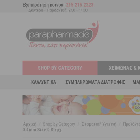
Εξυπηρέτηση κοινού
215 215 2223
Δευτέρα – Παρασκευή, 9:00 – 11:00
SHOP BY CATEGORY
ΧΕΙΜΏΝΑΣ & 
ΚΑΛΛΥΝΤΙΚΆ
ΣΥΜΠΛΗΡΏΜΑΤΑ ΔΙΑΤΡΟΦΉΣ
MA
Αρχική
/
Shop by Category
/
Στοματική Υγιεινή
/
Προϊόντα
0.4mm Size 0 8 τμχ