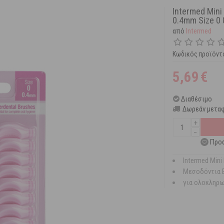
Intermed Min
0.4mm Size 0 
από
Intermed
Κωδικός προϊόντ
5,69
€
Διαθέσιμο
Δωρεάν μεταφ
+
−
Προσ
Intermed Mini
Μεσοδόντια 
για ολοκληρω