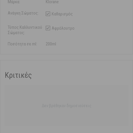
Μάρκα:
Klorane
Ανάγκη Σώματος:
Καθαρισμός
Τύπος Καλλυντικού
Αφρόλουτρο
Σώματος:
Ποσότητα σε ml:
200ml
Κριτικές
Δεν βρέθηκαν δημοσιεύσεις