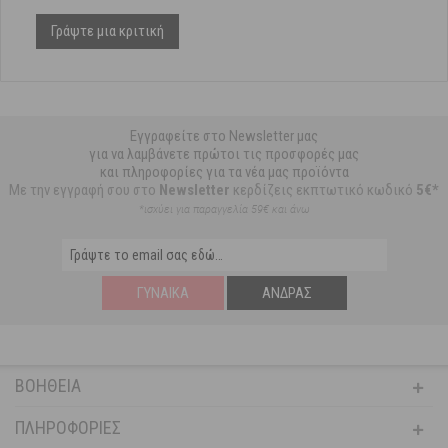
Γράψτε μια κριτική
Εγγραφείτε στο Newsletter μας
για να λαμβάνετε πρώτοι τις προσφορές μας
και πληροφορίες για τα νέα μας προϊόντα
Με την εγγραφή σου στο
Newsletter
κερδίζεις εκπτωτικό κωδικό
5€*
*ισχύει για παραγγελία 59€ και άνω
ΓΥΝΑΊΚΑ
ΆΝΔΡΑΣ
ΒΟΉΘΕΙΑ
ΠΛΗΡΟΦΟΡΊΕΣ