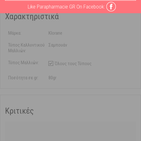
Like Parapharmacie GR On Facebook:
Χαρακτηριστικά
Μάρκα:
Klorane
Τύπος Καλλυντικού
Σαμπουάν
Μαλλιών:
Τύπος Μαλλιών:
Όλους τους Τύπους
Ποσότητα σε gr:
80gr
Κριτικές