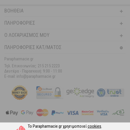
ΒΟΉΘΕΙΑ
ΠΛΗΡΟΦΟΡΊΕΣ
Ο ΛΟΓΑΡΙΑΣΜΌΣ ΜΟΥ
ΠΛΗΡΟΦΟΡΙΕΣ ΚΑΤ/ΜΑΤΟΣ
Parapharmacie.gr
Τηλ. Επικοινωνίας: 215 215 2223
Δευτέρα - Παρασκευή:
9:00 - 11:00
E-mail: info@parapharmacie.gr
Το Parapharmacie.gr χρησιμοποιεί
cookies
.
Ακολουθήστε μας στα Social Media