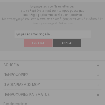
Εγγραφείτε στο Newsletter μας
για να λαμβάνετε πρώτοι τις προσφορές μας
και πληροφορίες για τα νέα μας προϊόντα
Με την εγγραφή σου στο
Newsletter
κερδίζεις εκπτωτικό κωδικό
5€*
*ισχύει για παραγγελία 59€ και άνω
ΓΥΝΑΊΚΑ
ΆΝΔΡΑΣ
ΒΟΉΘΕΙΑ
ΠΛΗΡΟΦΟΡΊΕΣ
Ο ΛΟΓΑΡΙΑΣΜΌΣ ΜΟΥ
ΠΛΗΡΟΦΟΡΙΕΣ ΚΑΤ/ΜΑΤΟΣ
Parapharmacie.gr