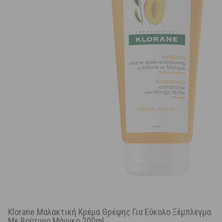
Klorane Μαλακτική Κρέμα Θρέψης Για Εύκολο Ξέμπλεγμα
Με Βούτυρο Μάνγκο 200ml