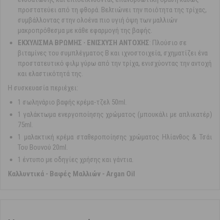
προστατεύει από τη φθορά. Βελτιώνει την ποιότητα της τρίχας,
συμβάλλοντας στην ολοένα πιο υγιή όψη των μαλλιών
μακροπρόθεσμα με κάθε εφαρμογή της βαφής.
ΕΚΧΥΛΙΣΜΑ ΒΡΩΜΗΣ ∙ ΕΝΙΣΧΥΣΗ ΑΝΤΟΧΗΣ
: Πλούσιο σε
βιταμίνες του συμπλέγματος Β και ιχνοστοιχεία, σχηματίζει ένα
προστατευτικό φιλμ γύρω από την τρίχα, ενισχύοντας την αντοχή
και ελαστικότητά της.
Η συσκευασία περιέχει:
1 σωληνάριο βαφής κρέμα-τζελ 50ml.
1 γαλάκτωμα ενεργοποίησης χρώματος (μπουκάλι με απλικατέρ)
75ml.
1 μαλακτική κρέμα σταθεροποίησης χρώματος Ηλίανθος & Τσάι
Του Βουνού 20ml.
1 έντυπο με οδηγίες χρήσης και γάντια.
Καλλυντικά
-
Βαφές Μαλλιών
-
Argan Oil