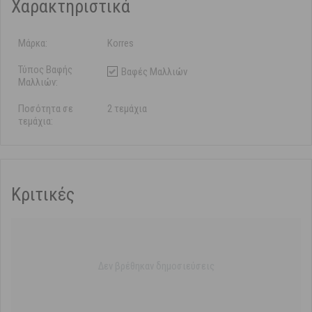
Χαρακτηριστικά
Μάρκα:
Korres
Τύπος Βαφής
Βαφές Μαλλιών
Μαλλιών:
Ποσότητα σε
2 τεμάχια
τεμάχια:
Κριτικές
Δεν βρέθηκαν δημοσιεύσεις