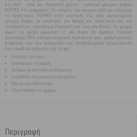
στη No1 - εδώ και δεκαεπτά χρόνια - συλλογή μόνιμων βαφών
ΚΟΡΡΕΣ στο φαρμακείο. Οι ανάγκες των ώριμων μαλλιών οδήγησαν
το Εργαστήριο ΚΟΡΡΕΣ στην ανάπτυξη της νέας καινοτομικής
μόνιμης βαφής με ceramides για θρέψη και προστασία και την
αποκλειστική τεχνολογία Pigment-Lock που κλειδώνει το χρώμα,
χωρίς τη χρήση αμμωνίας. Η νέα Argan Oil Ageless Colorant
προσφέρει 100% κάλυψη επίμονων λευκών και γκρι, χρώμα μεγάλης
διάρκειας που δεν ξεθωριάζει και αποδεδειγμένη αντιμετώπιση
των σημαδιών γήρανσης της τρίχας:
Ενισχύει τον όγκο.
Επαναφέρει τη λάμψη.
Αυξάνει τα επίπεδα ενυδάτωσης.
Συμβάλλει στη μείωση σπασίματος.
Χαρίζει μεταξένια υφή.
«Ζωντανεύει» το χρώμα.
Περιγραφή