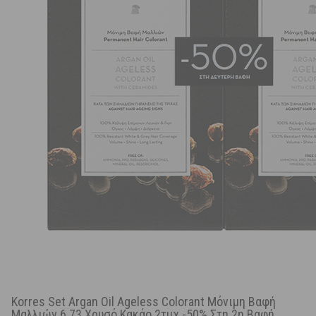
Korres Set Argan Oil Ageless Colorant Μόνιμη Βαφή
Μαλλιών 6.73 Χρυσό Κακάο 2τμχ -50% Στη 2η Βαφή