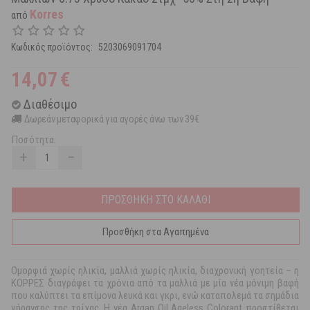
Korres
από
Κωδικός προϊόντος:
5203069091704
14,07
€
Διαθέσιμο
Δωρεάν μεταφορικά για αγορές άνω των 39€
Ποσότητα:
+
−
ΠΡΟΣΘΗΚΗ ΣΤΟ ΚΑΛΑΘΙ
Προσθήκη στα Αγαπημένα
Ομορφιά χωρίς ηλικία, μαλλιά χωρίς ηλικία, διαχρονική γοητεία – η
ΚΟΡΡΕΣ διαγράφει τα χρόνια από τα μαλλιά με μία νέα μόνιμη βαφή
που καλύπτει τα επίμονα λευκά και γκρι, ενώ καταπολεμά τα σημάδια
γήρανσης της τρίχας. Η νέα Argan Oil Ageless Colorant προστίθεται