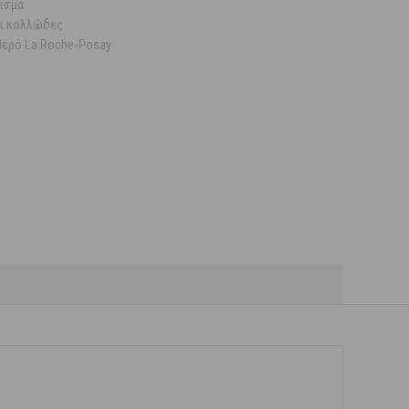
ισμα
αι κολλώδες
Νερό La Roche-Posay