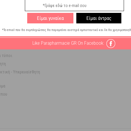
Είμαι γυναίκα
Είμαι άντρας
*Το email που θα συμπληρώσεις θα παραμείνει αυστηρά εμπιστευτικό και δε θα χρησιμοποιηθ
Like Parapharmacie GR On Facebook:
Posay
ι τύποι
ητη
κτική - Υπερευαίσθητη
ώμα
που