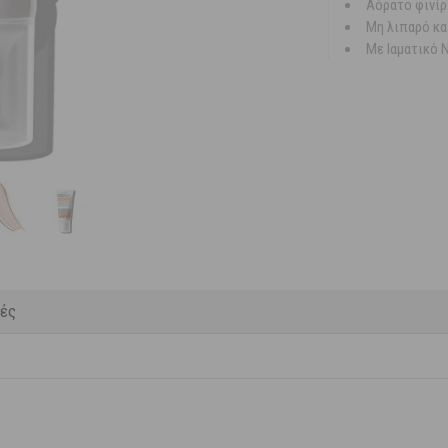
Αόρατο φινίρ
Μη λιπαρό κ
Με Ιαματικό 
κές