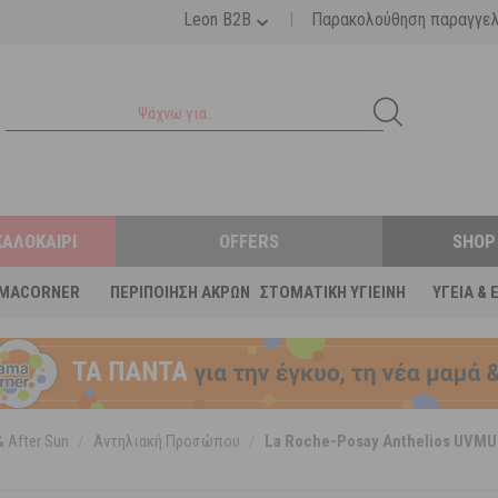
|
Leon B2B
Παρακολούθηση παραγγε
ΚΑΛΟΚΑΊΡΙ
OFFERS
SHOP
MACORNER
ΠΕΡΙΠΟΊΗΣΗ ΆΚΡΩΝ
ΣΤΟΜΑΤΙΚΉ ΥΓΙΕΙΝΉ
ΥΓΕΊΑ & 
 After Sun
/
Αντηλιακή Προσώπου
/
La Roche-Posay Anthelios UVMU