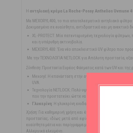
H
αντηλιακή κρέμα La Rοche-Pοsay Antheliοs Uvmune 4
Με MEXORYL400, το πιο αποτελεσματικό αντηλιακό φίλτρο 
Δοκιμασμένο σε ευαίσθητο, αντιδραστικό και μη ανεκτικό 
XL-PROTECT: Mία πατενταρισμένη τεχνολογία φίλτρων, 
και η υπέρυθρη ακτινοβολία.
MEXORYL400:
'Eνα νέο αποκλειστικό UV φίλτρο που προ
Με την ΤΕΧΝΟΛΟΓΙΑ NETLOCK για Απόλυτη προστασία, εξαιρ
Σύνθεση
: Προστασία Ευρέος Φάσματος κατά των UV και της 
Mexoryl:
Η επανάσταση στην αντηλιακή προστασία σε βάθ
UVA.
Τεχνολογία NETLOCK: Πολύ υψηλή προστασία σε μία αόρ
που την προστατεύει ώστε να μην τρέχει παρέχοντας ομ
Γλυκερίνη
:
Η γλυκερίνη ενυδατώνει σε βάθος το δέρμα
Χρήση
: Για καθημερινή χρήση και έκθεση στον ήλιο. Εφαρμ
προστασίας, ιδίως μετά από εφίδρωση ή σκούπισμα με πε
ευαίσθητα μάτια και περίγραμμα ματιών. Δοκιμασμένο σε χ
Αλλεργικά ελεγμένο.