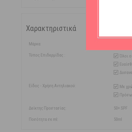
Χαρακτηριστικά
Μάρκα:
La Roche-
Τύπος Επιδερμίδας :
Όλοι ο
Ευαίσθ
Δυσανε
Είδος - Χρήση Αντηλιακού:
Με χρ
Πρόσω
Δείκτης Προστασίας:
50+ SPF
Ποσότητα σε ml:
50ml