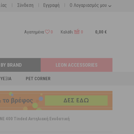
|
|
|
λίας
Σύνδεση
Εγγραφή
Ο Λογαριασμός μου
Αγαπημένα
0
Καλάθι
0
0,00 €
 BY BRAND
LEON ACCESSORIES
ΕΥΕΞΊΑ
PET CORNER
NE 400 Tinded Αντηλιακή Ενυδατική