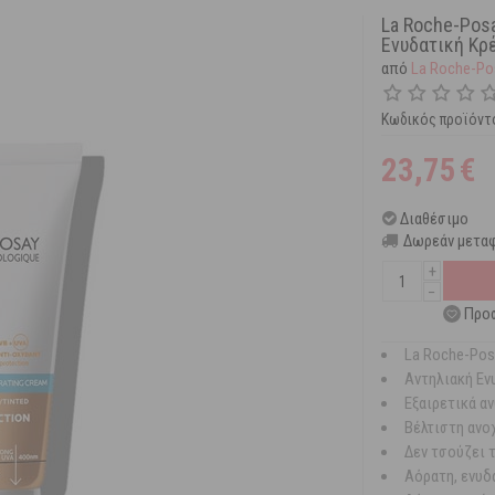
La Roche-Pos
Ενυδατική Κρ
από
La Roche-Po
Κωδικός προϊόντ
23,75
€
Διαθέσιμο
Δωρεάν μεταφ
+
−
Προσ
La Roche-Pos
Αντηλιακή Ε
Εξαιρετικά αν
Βέλτιστη ανο
Δεν τσούζει τ
Αόρατη, ενυδ