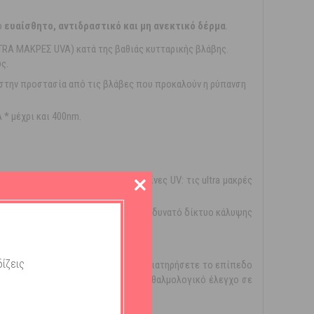
ο
ευαίσθητο, αντιδραστικό και μη ανεκτικό δέρμα
.
TRA ΜΑΚΡΕΣ UVA) κατά της βαθιάς κυτταρικής βλάβης.
ς.
στην προστασία από τις βλάβες που προκαλούν η ρύπανση
 * μέχρι και 400nm.
 και από τις πιο επιβλαβείς ακτίνες UV: τις ultra μακρές
 ομαδοποιούνται δημιουργώντας ένα δυνατό δίκτυο κάλυψης
ίζεις
αι σε γενναιόδωρη ποσότητα για να διατηρήσετε το επίπεδο
ραστικό δέρμα. Δοκιμασμένο υπό οφθαλμολογικό έλεγχο σε