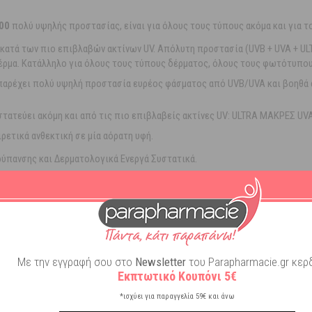
00
πολύ υψηλής προστασίας, είναι για όλους τους τύπους ακόμα και για τ
κατά των πιο επιβλαβών ακτίνων UV. Απόλυτη προστασία (UVB + UVA + UL
δέρμα. Κατάλληλο για όλους τους τύπους δέρματος, όλους τους φωτότυπου
παρέχει πολύ υψηλή προστασία ευρέος φάσματος από UVB/UVA και βοηθά 
στατεύει ακόμη και από τις πιο επιβλαβείς ακτίνες UV: ULTRA ΜΑΚΡΕΣ UVA
ετικά ανθεκτική σε μία αόρατη υφή.
ρύπανσης και Δερματολογικά Ενεργά Συστατικά.
ος 30 χρόνων: νέο αποκλειστικό αντηλιακό φίλτρο που προστατεύει ακόμη
ατη υφή. Με μία μη λιπαρή και μη κολλώδη σύνθεση. Οι μικρο-κρύσταλλοι
οιογενή, πολύ ανθεκτική προστασία.
 από την πρώτη εφαρμογή.
Με την εγγραφή σου στο
Newsletter
του Parapharmacie.gr κερδ
όστε το αντηλιακό προϊόν ακριβώς πριν την έκθεση. Εφαρμόζετε τακτικά κ
Εκπτωτικό Κουπόνι 5€
τσέτα. Δοκιμασμένο υπό δερματολογικό έλεγχο σε ευαίσθητο και αντιδ
ρήστες φακών επαφής.
*ισχύει για παραγγελία 59€ και άνω