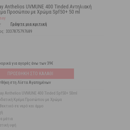
ay Anthelios UVMUNE 400 Tinded Αντηλιακή
έμα Προσώπου με Χρώμα Spf50+ 50 ml
say
Γράψτε μια κριτική
ος:
3337875797689
ορικά για αγορές άνω των 39€
ΠΡΟΣΘΗΚΗ ΣΤΟ ΚΑΛΑΘΙ
θήκη στη Λίστα Αγαπημένων
ay Anthelios UVMUNE 400 Tinded Spf50+ 50ml
νυδατική Κρέμα Προσώπου με Χρώμα
θεκτικό σε νερό και άμμο
χή
α μάτια
ατική υφή