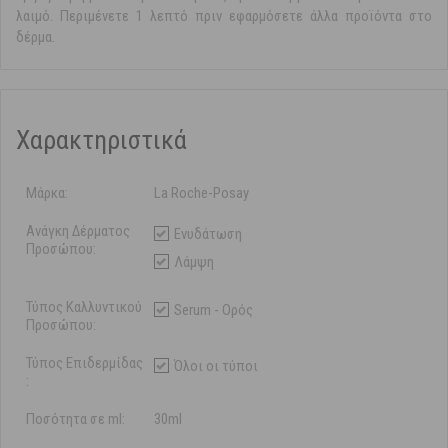
λαιμό. Περιμένετε 1 λεπτό πριν εφαρμόσετε άλλα προϊόντα στο
δέρμα.
Χαρακτηριστικά
Μάρκα:
La Roche-Posay
Ανάγκη Δέρματος
Ενυδάτωση
Προσώπου:
Λάμψη
Τύπος Καλλυντικού
Serum - Ορός
Προσώπου:
Τύπος Επιδερμίδας
Όλοι οι τύποι
:
Ποσότητα σε ml:
30ml