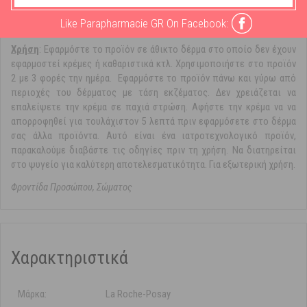
91% μέσα σε 7 ημέρες*.
Like Parapharmacie GR On Facebook:
*Κλινική μελέτη, 43 άτομα.
Χρήση
: Εφαρμόστε το προϊόν σε άθικτο δέρμα στο οποίο δεν έχουν
εφαρμοστεί κρέμες ή καθαριστικά κτλ. Χρησιμοποιήστε στο προϊόν
2 με 3 φορές την ημέρα. Εφαρμόστε το προϊόν πάνω και γύρω από
περιοχές του δέρματος με τάση εκζέματος. Δεν χρειάζεται να
επαλείψετε την κρέμα σε παχιά στρώση. Αφήστε την κρέμα να να
απορροφηθεί για τουλάχιστον 5 λεπτά πριν εφαρμόσετε στο δέρμα
σας άλλα προϊόντα. Αυτό είναι ένα ιατροτεχνολογικό προϊόν,
παρακαλούμε διαβάστε τις οδηγίες πριν τη χρήση. Να διατηρείται
στο ψυγείο για καλύτερη αποτελεσματικότητα. Για εξωτερική χρήση.
Φροντίδα Προσώπου, Σώματος
Χαρακτηριστικά
Μάρκα:
La Roche-Posay