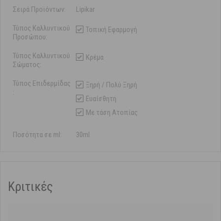
Σειρά Προϊόντων:
Lipikar
Τύπος Καλλυντικού
Τοπική Εφαρμογή
Προσώπου:
Τύπος Καλλυντικού
Κρέμα
Σώματος:
Τύπος Επιδερμίδας
Ξηρή / Πολύ Ξηρή
:
Ευαίσθητη
Με τάση Ατοπίας
Ποσότητα σε ml:
30ml
Κριτικές