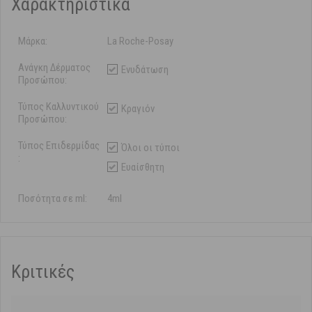
Χαρακτηριστικά
Μάρκα:
La Roche-Posay
Ανάγκη Δέρματος
Ενυδάτωση
Προσώπου:
Τύπος Καλλυντικού
Κραγιόν
Προσώπου:
Τύπος Επιδερμίδας
Όλοι οι τύποι
:
Ευαίσθητη
Ποσότητα σε ml:
4ml
Κριτικές