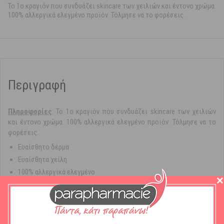
Το 1ο κραγιόν που συνδυάζει skincare των χειλιών και έντονο χρώμα.
100% αλλεργικά ελεγμένο προϊόν. Τόλμησε να το φορέσεις.
Περιγραφή
Πληροφορίες
: Το 1ο κραγιόν που συνδυάζει skincare των χειλιών
και έντονο χρώμα. 100% αλλεργικά ελεγμένο προϊόν. Τόλμησε να το
φορέσεις.
Ευαίσθητο δέρμα
Ευαίσθητα χείλη
100% αλλεργικά ελεγμένο
Μια συνέργεια μεταξύ skincare, που ενισχύει και επανορθώνει, και
χρώματος που δίνει ένταση και λάμψη με τέλεια κάλυψη. Eιδικά
σχεδιασμένο για ευαίσθητα ή ξηρά χείλη με έλλειψη άνεσης.
Αποτέλεσμα λάμψης και ενυδάτωση διάρκειας έως και 9 ώρες. Ένα