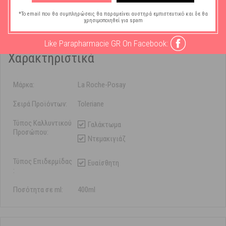
χρήση.
*Το email που θα συμπληρώσεις θα παραμείνει αυστηρά εμπιστευτικό και δε θα
χρησιμοποιηθεί για spam
Like Parapharmacie GR On Facebook:
Χαρακτηριστικά
Μάρκα:
La Roche-Posay
Σειρά Προϊόντων:
Toleriane
Τύπος Καλλυντικού
Γαλάκτωμα
Προσώπου:
Ντεμακιγιάζ
Τύπος Επιδερμίδας
Ευαίσθητη
:
Ποσότητα σε ml:
400ml