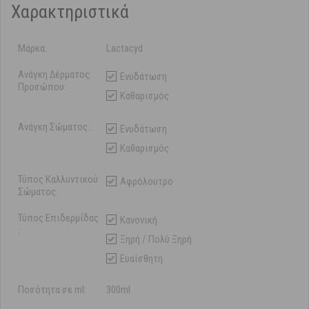
Χαρακτηριστικά
Μάρκα:
Lactacyd
Ανάγκη Δέρματος
Ενυδάτωση
Προσώπου:
Καθαρισμός
Ανάγκη Σώματος:
Ενυδάτωση
Καθαρισμός
Τύπος Καλλυντικού
Αφρόλουτρο
Σώματος:
Τύπος Επιδερμίδας
Κανονική
:
Ξηρή / Πολύ Ξηρή
Ευαίσθητη
Ποσότητα σε ml:
300ml