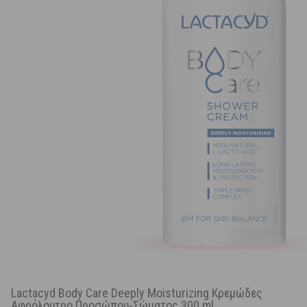
Lactacyd Body Care Deeply Moisturizing Κρεμώδες
Αφρόλουτρο Προσώπου-Σώματος 300 ml