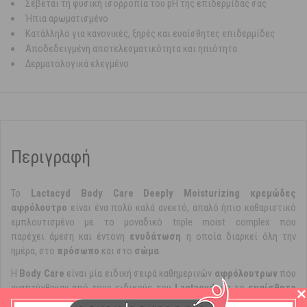
Σέβεται τη φυσική ισορροπία του pH της επιδερμίδας σας
Ήπια αρωματισμένο
Κατάλληλο για κανονικές, ξηρές και ευαίσθητες επιδερμίδες
Αποδεδειγμένη αποτελεσματικότητα και ηπιότητα
Δερματολογικά ελεγμένο
Περιγραφή
Το
Lactacyd Body Care Deeply Moisturizing κρεμώδες
αφρόλουτρο
είναι ένα πολύ καλά ανεκτό, απαλό ήπιο καθαριστικό
εμπλουτισμένο με το μοναδικό triple moist complex που
παρέχει άμεση και έντονη
ενυδάτωση
η οποία διαρκεί όλη την
ημέρα, στο
πρόσωπο
και στο
σώμα
.
Η
Body Care
είναι μία ειδική σειρά καθημερινών
αφρόλουτρων
που
αναπτύχθηκαν από τους ειδικούς του
Lactacyd
για το
ευαίσθητο
δέρμα
. Όλα τα προϊόντα περιέχουν Φυσικό L
-Γαλακτικό Οξύ
που