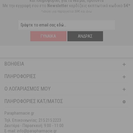
και πληροφορίες για τα νέα μας προϊόντα
Με την εγγραφή σου στο
Newsletter
κερδίζεις εκπτωτικό κωδικό
5€*
*ισχύει για παραγγελία 59€ και άνω
ΓΥΝΑΊΚΑ
ΆΝΔΡΑΣ
ΒΟΉΘΕΙΑ
ΠΛΗΡΟΦΟΡΊΕΣ
Ο ΛΟΓΑΡΙΑΣΜΌΣ ΜΟΥ
ΠΛΗΡΟΦΟΡΙΕΣ ΚΑΤ/ΜΑΤΟΣ
Parapharmacie.gr
Τηλ. Επικοινωνίας: 215 215 2223
Δευτέρα - Παρασκευή:
9:00 - 11:00
E-mail: info@parapharmacie.gr