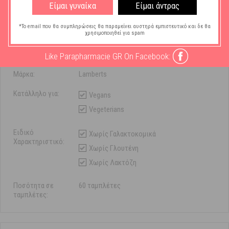
Είμαι γυναίκα
Είμαι άντρας
*Το email που θα συμπληρώσεις θα παραμείνει αυστηρά εμπιστευτικό και δε θα
χρησιμοποιηθεί για spam
Χαρακτηριστικά
Like Parapharmacie GR On Facebook:
Μάρκα:
Lamberts
Κατάλληλο για:
Vegans
Vegeterians
Ειδικό
Χωρίς Γαλακτοκομικά
Χαρακτηριστικό:
Χωρίς Γλουτένη
Χωρίς Λακτόζη
Ποσότητα σε
60 ταμπλέτες
ταμπλέτες: