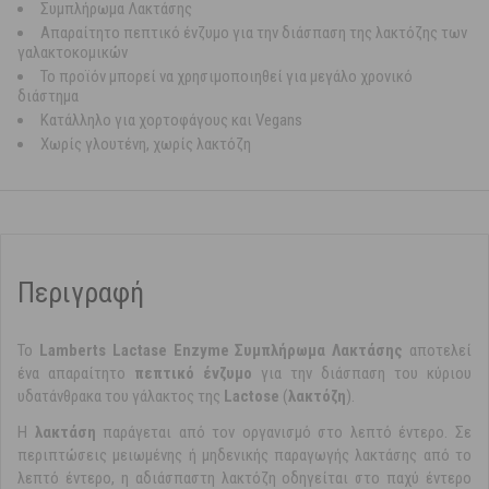
Συμπλήρωμα Λακτάσης
Απαραίτητο πεπτικό ένζυμο για την διάσπαση της λακτόζης των
γαλακτοκομικών
Το προϊόν μπορεί να χρησιμοποιηθεί για μεγάλο χρονικό
διάστημα
Κατάλληλο για χορτοφάγους και Vegans
Χωρίς γλουτένη, χωρίς λακτόζη
Περιγραφή
Το
Lamberts Lactase Enzyme Συμπλήρωμα Λακτάσης
αποτελεί
ένα απαραίτητο
πεπτικό ένζυμο
για την διάσπαση του κύριου
υδατάνθρακα του γάλακτος της
Lactose
(
λακτόζη
).
Η
λακτάση
παράγεται από τον οργανισμό στο λεπτό έντερο. Σε
περιπτώσεις μειωμένης ή μηδενικής παραγωγής λακτάσης από το
λεπτό έντερο, η αδιάσπαστη λακτόζη οδηγείται στο παχύ έντερο