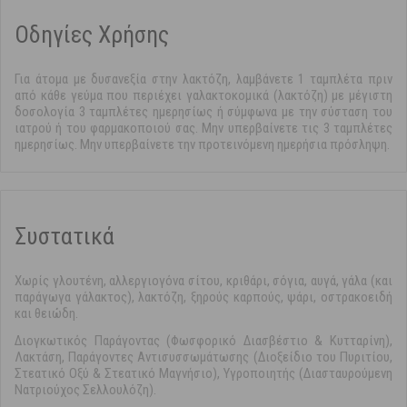
Οδηγίες Χρήσης
Για άτομα με δυσανεξία στην λακτόζη, λαμβάνετε 1 ταμπλέτα πριν
από κάθε γεύμα που περιέχει γαλακτοκομικά (λακτόζη) με μέγιστη
δοσολογία 3 ταμπλέτες ημερησίως ή σύμφωνα με την σύσταση του
ιατρού ή του φαρμακοποιού σας. Μην υπερβαίνετε τις 3 ταμπλέτες
ημερησίως. Μην υπερβαίνετε την προτεινόμενη ημερήσια πρόσληψη.
Συστατικά
Χωρίς γλουτένη, αλλεργιογόνα σίτου, κριθάρι, σόγια, αυγά, γάλα (και
παράγωγα γάλακτος), λακτόζη, ξηρούς καρπούς, ψάρι, οστρακοειδή
και θειώδη.
Διογκωτικός Παράγοντας (Φωσφορικό Διασβέστιο & Κυτταρίνη),
Λακτάση, Παράγοντες Αντισυσσωμάτωσης (Διοξείδιο του Πυριτίου,
Στεατικό Οξύ & Στεατικό Μαγνήσιο), Υγροποιητής (Διασταυρούμενη
Νατριούχος Σελλουλόζη).