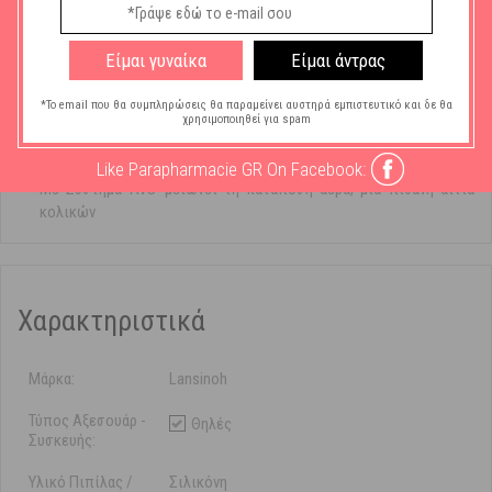
συμπίεση
Εσωτερικές κάθετες ραβδώσεις που ενδυναμώνουν τη δομή της
Είμαι γυναίκα
Είμαι άντρας
θηλής καθιστώντας την ανθεκτική στο δίπλωμα
Μοναδικός σχεδιασμός με βαθμιαία κλίση που διευκολύνει την
*Το email που θα συμπληρώσεις θα παραμείνει αυστηρά εμπιστευτικό και δε θα
ήπια «κυματοειδή» κίνηση της γλώσσας
χρησιμοποιηθεί για spam
Φαρδιά βάση με διαφορετική υφή για εύκολο «πιάσιμο» της θηλής
και αποτελεσματικό ρούφηγμα
Like Parapharmacie GR On Facebook:
Με Σύστημα AVS™μειώνει τη κατάποση αέρα, μια πιθανή αιτία
κολικών
Χαρακτηριστικά
Μάρκα:
Lansinoh
Τύπος Αξεσουάρ -
Θηλές
Συσκευής:
Υλικό Πιπίλας /
Σιλικόνη