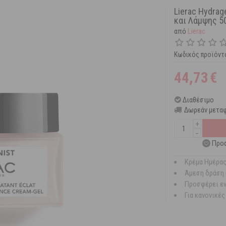
Lierac Hydra
και Λάμψης 5
από
Lierac
Κωδικός προϊόντ
44,73
€
Διαθέσιμο
Δωρεάν μεταφ
+
−
Προσ
Κρέμα Ημέρα
Άμεση δράση 
Προσφέρει εν
Για κανονικέ