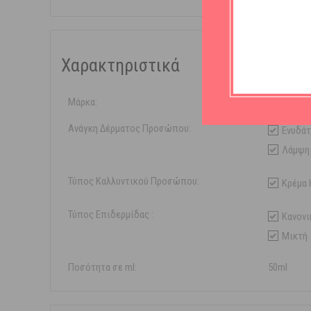
Χαρακτηριστικά
Μάρκα:
Lierac
Ανάγκη Δέρματος Προσώπου:
Ενυδά
Λάμψη
Τύπος Καλλυντικού Προσώπου:
Κρέμα 
Τύπος Επιδερμίδας :
Κανονι
Μικτή
Ποσότητα σε ml:
50ml