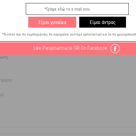
Είμαι γυναίκα
Είμαι άντρας
*Το email που θα συμπληρώσεις θα παραμείνει αυστηρά εμπιστευτικό και δε θα χρησιμοποιηθ
Like Parapharmacie GR On Facebook:
τωση
Ημέρας
κή