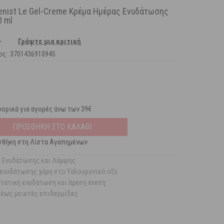
genist Le Gel-Creme Κρέμα Ημέρας Ενυδάτωσης
0 ml
Γράψτε μια κριτική
ος:
3701436910945
ορικά για αγορές άνω των 39€
ΠΡΟΣΘΗΚΗ ΣΤΟ ΚΑΛΑΘΙ
θήκη στη Λίστα Αγαπημένων
ς Ενυδάτωσης και Λάμψης
ενυδάτωσης χάρη στο Υαλουρονικό οξύ
τατική ενυδάτωση και άμεση άνεση
ς έως μεικτές επιδερμίδες