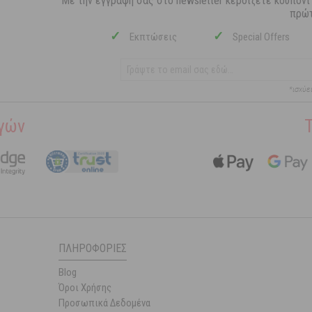
Με την εγγραφή σας στο newsletter κερδίζετε κουπόνι
πρώτ
✓
✓
Εκπτώσεις
Special Offers
*ισχύε
γών
ΠΛΗΡΟΦΟΡΊΕΣ
Blog
Όροι Χρήσης
Προσωπικά Δεδομένα