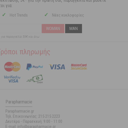
 έκπτωσης 5€* για την πρώτη σας παραγγελία και μάθετε
οι για:
✓
✓
Hot Trends
Νέες κυκλοφορίες
WOMAN
MAN
ι για παραγγελία 59€ και άνω
Τρόποι πληρωμής
Parapharmacie
Parapharmacie.gr
Τηλ. Επικοινωνίας: 215 215 2223
Δευτέρα - Παρασκευή:
9:00 - 11:00
E-mail: info@parapharmacie.gr