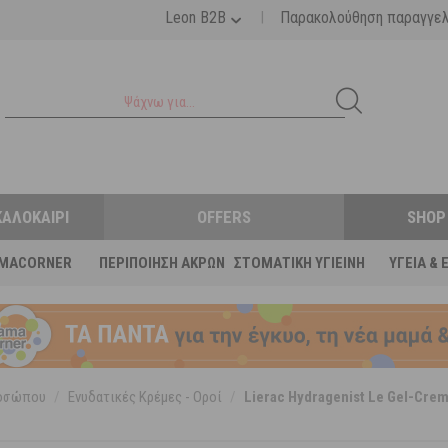
|
Leon B2B
Παρακολούθηση παραγγε
ΚΑΛΟΚΑΊΡΙ
OFFERS
SHOP
MACORNER
ΠΕΡΙΠΟΊΗΣΗ ΆΚΡΩΝ
ΣΤΟΜΑΤΙΚΉ ΥΓΙΕΙΝΉ
ΥΓΕΊΑ & 
ροσώπου
/
Ενυδατικές Κρέμες - Οροί
/
Lierac Hydragenist Le Gel-Cr