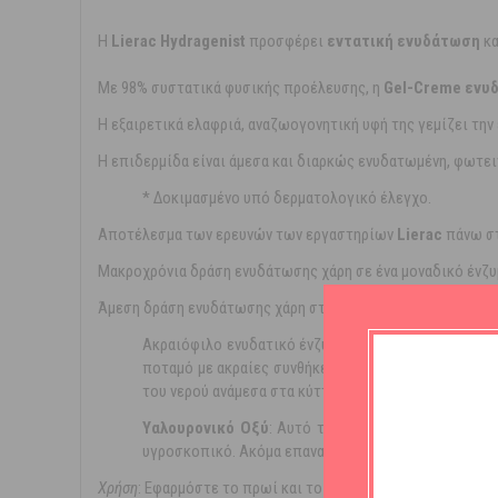
Η
Lierac Hydragenist
προσφέρει
εντατική ενυδάτωση
κα
Με 98% συστατικά φυσικής προέλευσης, η
Gel-Creme ενυ
Η εξαιρετικά ελαφριά, αναζωογονητική υφή της γεμίζει την
Η επιδερμίδα είναι άμεσα και διαρκώς ενυδατωμένη, φωτεινή
* Δοκιμασμένο υπό δερματολογικό έλεγχο.
Αποτέλεσμα των ερευνών των εργαστηρίων
Lierac
πάνω στ
Μακροχρόνια δράση ενυδάτωσης χάρη σε ένα μοναδικό ένζ
Άμεση δράση ενυδάτωσης χάρη στο
Υαλουρονικό οξύ
υψηλο
Ακραιόφιλο ενυδατικό ένζυμο: Αυτό το 100% φυσική
ποταμό με ακραίες συνθήκες περιβάλλοντος. Ενισχύ
του νερού ανάμεσα στα κύτταρα και περιορίζει την 
Υαλουρονικό Οξύ
: Αυτό το 100% φυσικής προέλε
υγροσκοπικό. Ακόμα επαναπυκνώνει εντατικά την επ
Χρήση
: Εφαρμόστε το πρωί και το βράδυ στο πρόσωπο και τ