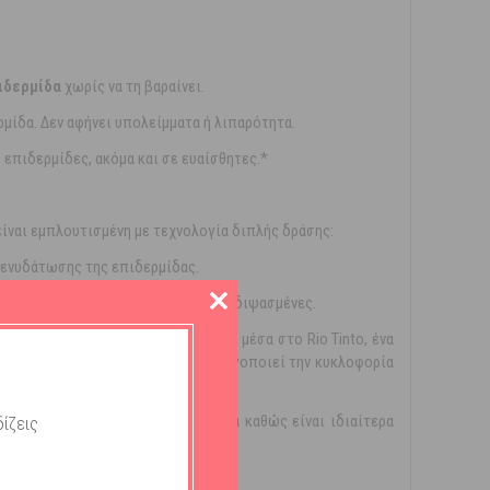
ιδερμίδα
χωρίς να τη βαραίνει.
ρμίδα. Δεν αφήνει υπολείμματα ή λιπαρότητα.
 επιδερμίδες, ακόμα και σε ευαίσθητες.*
είναι εμπλουτισμένη με τεχνολογία διπλής δράσης:
 ενυδάτωσης της επιδερμίδας.
υς επιδερμίδας ακόμα και στις πιο διψασμένες.
φιλου πλαγκτού που αναπτύσσεται μέσα στο Rio Tinto, ένα
έματα νερού της επιδερμίδας, ενεργοποιεί την κυκλοφορία
τα επίπεδα νερού στην επιδερμίδα καθώς είναι ιδιαίτερα
ίζεις
ης.