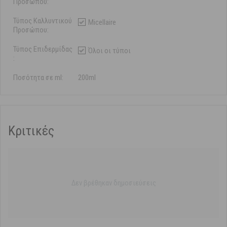
Προσώπου:
Τύπος Καλλυντικού
Micellaire
Προσώπου:
Τύπος Επιδερμίδας
Όλοι οι τύποι
:
Ποσότητα σε ml:
200ml
Κριτικές
Δεν βρέθηκαν δημοσιεύσεις