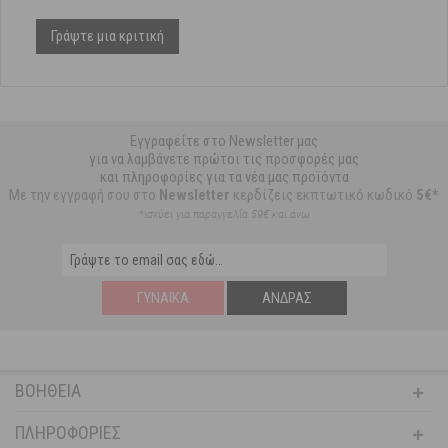
Γράψτε μια κριτική
Εγγραφείτε στο Newsletter μας
για να λαμβάνετε πρώτοι τις προσφορές μας
και πληροφορίες για τα νέα μας προϊόντα
Με την εγγραφή σου στο
Newsletter
κερδίζεις εκπτωτικό κωδικό
5€*
*ισχύει για παραγγελία 59€ και άνω
ΓΥΝΑΊΚΑ
ΆΝΔΡΑΣ
ΒΟΉΘΕΙΑ
ΠΛΗΡΟΦΟΡΊΕΣ