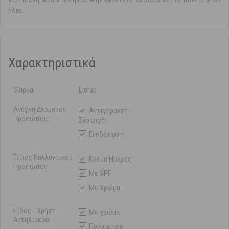
ήλιο.
Χαρακτηριστικά
Μάρκα:
Lierac
Ανάγκη Δέρματος
Αντιγήρανση -
Προσώπου:
Σύσφιγξη
Ενυδάτωση
Τύπος Καλλυντικού
Κρέμα Ημέρας
Προσώπου:
Με SPF
Με Χρώμα
Είδος - Χρήση
Με χρώμα
Αντηλιακού:
Πρόσωπου