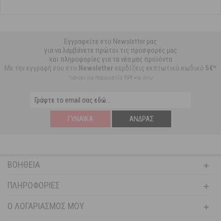
Εγγραφείτε στο Newsletter μας
για να λαμβάνετε πρώτοι τις προσφορές μας
και πληροφορίες για τα νέα μας προϊόντα
Με την εγγραφή σου στο
Newsletter
κερδίζεις εκπτωτικό κωδικό
5€*
*ισχύει για παραγγελία 59€ και άνω
ΓΥΝΑΊΚΑ
ΆΝΔΡΑΣ
ΒΟΉΘΕΙΑ
ΠΛΗΡΟΦΟΡΊΕΣ
Ο ΛΟΓΑΡΙΑΣΜΌΣ ΜΟΥ