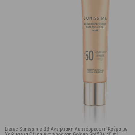
Lierac Sunissime BB Αντηλιακή Λεπτόρρευστη Κρέμα με
Χρώμα για Ολική Αντιγήρανση Golden Spf50+ 40 ml