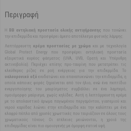
Περιγραφή
Η
ΒΒ αντηλιακή προστασία ολικής αντιγήρανσης
που τονώνει
την επιδερμίδα και προσφέρει άμεσο αποτέλεσμα φυσικής λάμψης.
Λεπτόρρευστη
κρέμα προστασίας με χρώμα
και με τεχνολογία
Global Protect Energy που προσφέρει αντηλιακή προστασία
εξαιρετικά ευρέος φάσματος (UVA, UVB, Ορατή και Υπέρυθρη
ακτινοβολία). Περιέχει επίσης προ-ταυρίνη που μετατρέπει τις
ελεύθερες ρίζες σε ροή ενέργειας για την επιδερμίδα. Το
υαλουρονικό οξύ
ενυδατώνει και επαναπυκνώνει την επιδερμίδα, η
οποία κάποιες φορές ξηραίνεται από τον ήλιο, ενώ ένα πεπτίδιο
ενεργοποίησης του μαυρίσματος συμβάλλει σε ένα λαμπερό,
ομοιόμορφο μαύρισμα, χωρίς κηλίδες. Αυτή η λεπτόρρευστη κρέμα
με το απολαυστικό άρωμα παγωμένου περγαμόντου, γιασεμιού και
νερού καρύδας λιώνει στην επιδερμίδα και την καλύπτει με ένα
ελαφρύ πέπλο από χρυσές χρωστικές που ταιριάζουν σε όλους τους
χρωματικούς τόνους. Οι ατέλειες μειώνονται, η χροιά της
επιδερμίδας είναι πιο ομοιογενής με όμορφη σατινέ υφή.