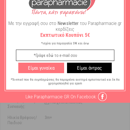
Βρεφική Φροντίδα - Στοματική Υγιεινή.
Με την εγγραφή σου στο
Newsletter
του Parapharmacie.gr
κερδίζεις
Εκπτωτικό Κουπόνι 5€
Χαρακτηριστικά
*ισχύει για παραγγελία 59€ και άνω
Μάρκα:
Lorelli
Είμαι γυναίκα
Είμαι άντρας
Χρήση Στοματικού
Ευαίσθητα ούλα
Προϊόντος:
*Το email που θα συμπληρώσεις θα παραμείνει αυστηρά εμπιστευτικό και δε θα
χρησιμοποιηθεί για spam
Τύπος Στοματικού
Κρίκοι Οδοντοφυίας
Προϊόντος:
Like Parapharmacie GR On Facebook:
Τύπος Αξεσουάρ -
Παιχνίδια Κούνιας
Συσκευής:
Ηλικία Βρέφους/
3m+
Παιδιού: