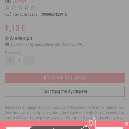
Lorelli
από
Κωδικός προϊόντος:
3800062453915
1,13
€
Διαθέσιμο
Δωρεάν μεταφορικά για αγορές άνω των 39€
Ποσότητα:
+
−
ΠΡΟΣΘΗΚΗ ΣΤΟ ΚΑΛΑΘΙ
Προσθήκη στα Αγαπημένα
Bοηθήστε το μωρό σας να ανακουφιστεί καθώς βγάζει τα πρώτα του
δοντάκια με το μασητικό κρίκο οδοντοφυΐας Lorelli. Κατασκευασμένο
από σιλικόνη με γέμισμα νερού που μπορεί να καταψυχθεί για να
ανακουφίζει τα ούλα. Κατάλληλο από 3m+