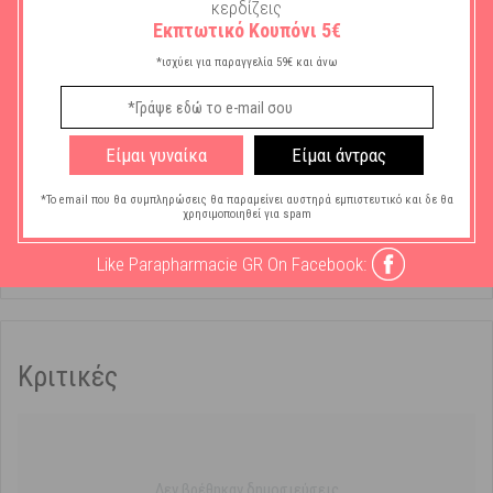
κερδίζεις
Εκπτωτικό Κουπόνι 5€
*ισχύει για παραγγελία 59€ και άνω
Χαρακτηριστικά
Είμαι γυναίκα
Είμαι άντρας
Μάρκα:
Lorelli
*Το email που θα συμπληρώσεις θα παραμείνει αυστηρά εμπιστευτικό και δε θα
χρησιμοποιηθεί για spam
Τύπος Αξεσουάρ -
Παγούρι
Συσκευής:
Like Parapharmacie GR On Facebook:
Κριτικές
Δεν βρέθηκαν δημοσιεύσεις