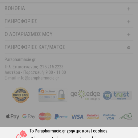
ΒΟΉΘΕΙΑ
ΠΛΗΡΟΦΟΡΊΕΣ
Ο ΛΟΓΑΡΙΑΣΜΌΣ ΜΟΥ
ΠΛΗΡΟΦΟΡΙΕΣ ΚΑΤ/ΜΑΤΟΣ
Parapharmacie.gr
Τηλ. Επικοινωνίας: 215 215 2223
Δευτέρα - Παρασκευή:
9:00 - 11:00
E-mail: info@parapharmacie.gr
Το Parapharmacie.gr χρησιμοποιεί
cookies
.
Ακολουθήστε μας στα Social Media