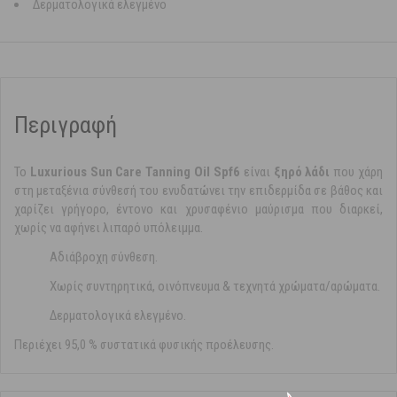
Δερματολογικά ελεγμένο
Περιγραφή
Το
Luxurious Sun Care Tanning Oil Spf6
είναι
ξηρό λάδι
που χάρη
στη μεταξένια σύνθεσή του ενυδατώνει την επιδερμίδα σε βάθος και
χαρίζει γρήγορο, έντονο και χρυσαφένιο μαύρισμα που διαρκεί,
χωρίς να αφήνει λιπαρό υπόλειμμα.
Αδιάβροχη σύνθεση.
Χωρίς συντηρητικά, οινόπνευμα & τεχνητά χρώματα/αρώματα.
Δερματολογικά ελεγμένο.
Περιέχει 95,0 % συστατικά φυσικής προέλευσης.