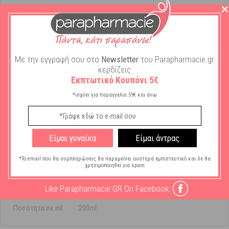
Χαρακτηριστικά
Μάρκα:
Luxurious Suncare
Με την εγγραφή σου στο
Newsletter
του Parapharmacie.gr
κερδίζεις
Τύπος Καλλυντικού
Έλαιο
Σώματος:
Εκπτωτικό Κουπόνι 5€
*ισχύει για παραγγελία 59€ και άνω
Ειδικό
Χωρίς Αλκόολ
Χαρακτηριστικό:
Χωρίς Συντηρητικά
Χωρίς Χρωστικές
Είμαι γυναίκα
Είμαι άντρας
Είδος - Χρήση
Σώματος
*Το email που θα συμπληρώσεις θα παραμείνει αυστηρά εμπιστευτικό και δε θα
Αντηλιακού:
χρησιμοποιηθεί για spam
Δείκτης
6 SPF
Like Parapharmacie GR On Facebook:
Προστασίας:
Ποσότητα σε ml:
200ml