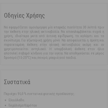
Οδηγίες Χρήσης
Να εφαρμόζεται ομοιόμορφα μία επαρκής ποσότητα 30 λεπτά πριν
την έκθεση στην ηλιακή ακτινοβολία. Να επαναλαμβάνεται συχνά η
χρήση, ιδιαίτερα μετά από έντονη εφίδρωση, το κολύμπι και το
σκούπισμα. Για εξωτερική χρήση μόνο. Να αποφεύγεται η άμεση και
παρατεταμένη έκθεση στην ηλιακή ακτινοβολία ακόμη και αν
χρησιμοποιείται αντηλιακό. Η υπερβολική έκθεση στον ήλιο
αποτελεί σοβαρό κίνδυνο για την υγεία. Να αποθηκεύεται σε μέρος
δροσερό (15-25°C) και σκιερό, μακριά από παιδιά.
Συστατικά
Περιέχει 95,0 % συστατικά φυσικής προέλευσης:
Ελαιόλαδο.
Εκχύλισμα Καρότου.