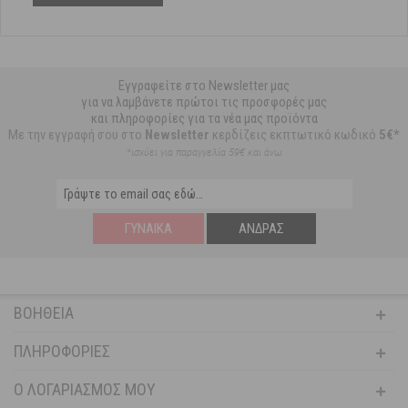
Εγγραφείτε στο Newsletter μας
για να λαμβάνετε πρώτοι τις προσφορές μας
και πληροφορίες για τα νέα μας προϊόντα
Με την εγγραφή σου στο
Newsletter
κερδίζεις εκπτωτικό κωδικό
5€*
*ισχύει για παραγγελία 59€ και άνω
ΓΥΝΑΊΚΑ
ΆΝΔΡΑΣ
ΒΟΉΘΕΙΑ
ΠΛΗΡΟΦΟΡΊΕΣ
Ο ΛΟΓΑΡΙΑΣΜΌΣ ΜΟΥ