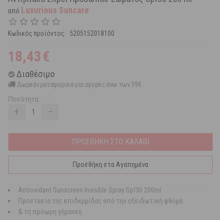
Luxurious Suncare
από
Κωδικός προϊόντος:
5205152018100
18,43
€
Διαθέσιμο
Δωρεάν μεταφορικά για αγορές άνω των 39€
Ποσότητα:
+
−
ΠΡΟΣΘΗΚΗ ΣΤΟ ΚΑΛΑΘΙ
Προσθήκη στα Αγαπημένα
Antioxidant Sunscreen Invisible Spray Spf30 200ml
Προστασία της επιδερμίδας από την οξειδωτική φθορά
& τη πρόωρη γήρανση