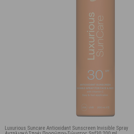
Luxurious Suncare Antioxidant Sunscreen Invisible Spray
Αντηλιακό Σπρέι Προσώπου-Σώματος Spf30 200 ml