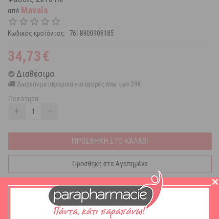
Mavala
από
Κωδικός προϊόντος:
7618900908185
34,73
€
Διαθέσιμο
Δωρεάν μεταφορικά για αγορές άνω των 39€
Ποσότητα:
+
−
ΠΡΟΣΘΗΚΗ ΣΤΟ ΚΑΛΑΘΙ
Προσθήκη στα Αγαπημένα
Ασπίδα Νυχιών σε 2 φάσεις, για λεπτά ευαίσθητα νύχια.
Η φάση 1 περιέχει νάιλον ίνες και δημιουργεί προστατευτικό
πλέγμα στην επιφάνεια του νυχιού, θωρακίζοντάς το.