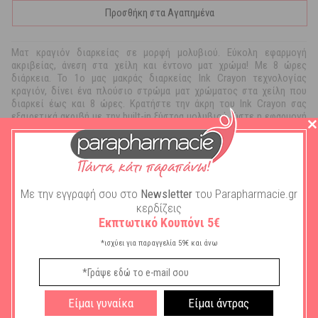
Προσθήκη στα Αγαπημένα
Ματ κραγιόν διαρκείας σε μορφή μολυβιού. Εύκολη εφαρμογή
ακριβείας, άνεση στα χείλη και έντονο ματ χρώμα! Με 8 ώρες
διάρκεια. Το 1ο μας μακράς διαρκείας Ink Crayon τεχνολογίας
κραγιόν, δίνει ένα πλούσιο στρώμα ματ χρώματος στα χείλη που
διαρκεί έως και 8 ώρες. Κρατήστε την άκρη του Ink Crayon σας
εξαιρετικά ακριβή με την built-in ξύστρα μολυβιού ώστε η εφαρμογή
να είναι πάντα το ίδιο εύκολη.
Με την εγγραφή σου στο
Newsletter
του Parapharmacie.gr
κερδίζεις
Εκπτωτικό Κουπόνι 5€
Περιγραφή
*ισχύει για παραγγελία 59€ και άνω
Πληροφορίες
: Ματ κραγιόν διαρκείας σε μορφή μολυβιού. Εύκολη
εφαρμογή ακριβείας, άνεση στα χείλη και έντονο ματ χρώμα! Με 8
ώρες διάρκεια. Το 1ο μας μακράς διαρκείας Ink Crayon τεχνολογίας
Είμαι γυναίκα
Είμαι άντρας
κραγιόν, δίνει ένα πλούσιο στρώμα ματ χρώματος στα χείλη που